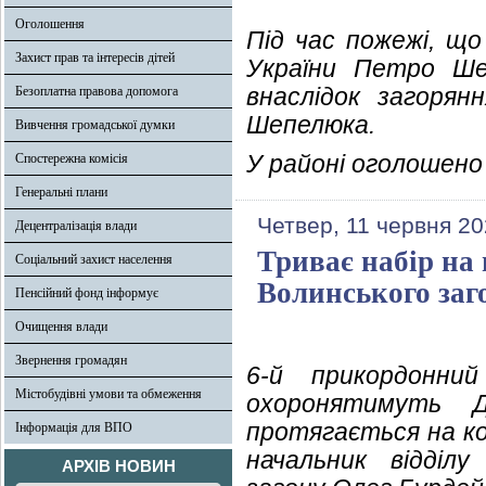
Оголошення
Під час пожежі, що
Захист прав та інтересів дітей
України Петро Ше
внаслідок загорян
Безоплатна правова допомога
Шепелюка.
Вивчення громадської думки
У районі оголошено 
Спостережна комісія
Генеральні плани
Четвер, 11 червня 20
Децентралізація влади
Триває набір на 
Соціальний захист населення
Волинського заг
Пенсійний фонд інформує
Очищення влади
Звернення громадян
6-й прикордонний
Містобудівні умови та обмеження
охоронятимуть Де
протягається на ко
Інформація для ВПО
начальник відділ
АРХІВ НОВИН