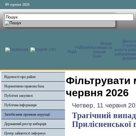
09 серпня 2026
Діяльні
Міська,
Структ
РАЙОННА
селищні та
роботи райд
РАДА
сільські
райдержадмі
ради
Довідни
Відомості про район
Фільтрувати 
Нормативно-правова база
червня 2026
Публічні закупівлі
Четвер, 11 червня 20
Публічна інформація
Трагічний випад
Запобігання проявам корупції
Прилісненської 
Державний реєстр виборців
Центр зайнятості інформує