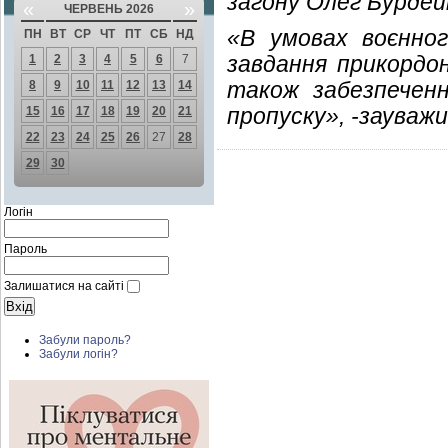
загону Олег Бурдей
«
»
ЧЕРВЕНЬ 2026
«В умовах воєнног
ПН
ВТ
СР
ЧТ
ПТ
СБ
НД
завдання прикордон
1
2
3
4
5
6
7
також забезпеченн
8
9
10
11
12
13
14
пропуску», -зауваж
15
16
17
18
19
20
21
22
23
24
25
26
27
28
29
30
Логін
Пароль
Залишатися на сайті
Забули пароль?
Забули логін?