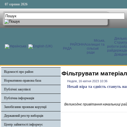
07 серпня 2026
Діяльні
Міська,
Структ
РАЙОННА
селищні та
роботи райд
РАДА
сільські
райдержадмі
ради
Довідни
Відомості про район
Фільтрувати матеріали
Нормативно-правова база
Неділя, 16 квітня 2023 10:36
Нехай віра та єдність стануть н
Публічні закупівлі
Публічна інформація
Великоднє привітання начальниці райо
Запобігання проявам корупції
Державний реєстр виборців
Центр зайнятості інформує