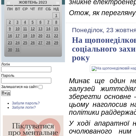
зникне електроенерг
«
»
ЖОВТЕНЬ 2023
ПН
ВТ
СР
ЧТ
ПТ
СБ
НД
Отож, як переглян
1
2
3
4
5
6
7
8
Понеділок, 23 жовтня
9
10
11
12
13
14
15
16
17
18
19
20
21
22
На щопонеділков
23
24
25
26
27
28
29
соціального захи
30
31
року
Логін
Пароль
Минає ще один не
Залишатися на сайті
галузей життєдія
зберегти основне –
цьому наголосив на
Забули пароль?
Забули логін?
політики райдержад
У ході апаратної 
очолюваного ним 