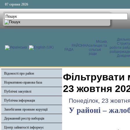
07 серпня 2026
Діяльні
Міська,
Структ
РАЙОННА
селищні та
роботи райд
РАДА
сільські
райдержадмі
ради
Довідни
Відомості про район
Фільтрувати 
Нормативно-правова база
23 жовтня 20
Публічні закупівлі
Понеділок, 23 жовтня
Публічна інформація
У районі – жало
Запобігання проявам корупції
Державний реєстр виборців
Центр зайнятості інформує