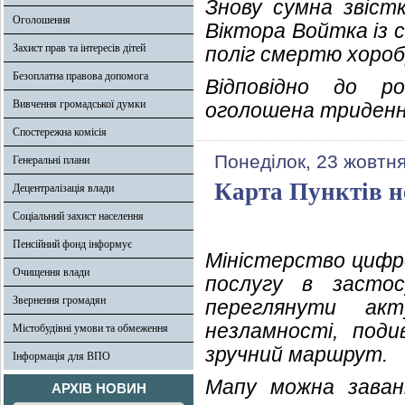
Знову сумна звіст
Оголошення
Віктора Войтка із с
Захист прав та інтересів дітей
поліг смертю хороб
Безоплатна правова допомога
Відповідно до р
Вивчення громадської думки
оголошена триденна
Спостережна комісія
Понеділок, 23 жовтня
Генеральні плани
Карта Пунктів не
Децентралізація влади
Соціальний захист населення
Пенсійний фонд інформує
Міністерство цифро
Очищення влади
послугу в застос
Звернення громадян
переглянути ак
незламності, под
Містобудівні умови та обмеження
зручний маршрут.
Інформація для ВПО
Мапу можна заван
АРХІВ НОВИН