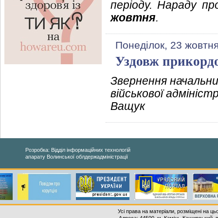
періоду. Нараду п
жовтня
.
Понеділок, 23 жовтня
Уздовж прикордо
Звернення начальни
військової адмініст
Ващук
Розробка: Відділ інформаційних технологій
апарату Волинської облдержадміністрації
Усі права на матеріали, розміщені на ць