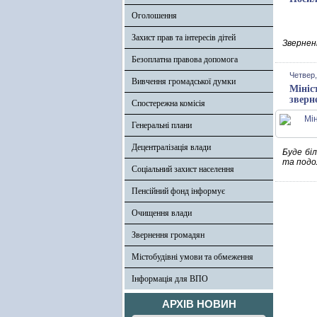
Оголошення
Захист прав та інтересів дітей
Зверненн
Безоплатна правова допомога
Четвер,
Вивчення громадської думки
Мініс
зверн
Спостережна комісія
Генеральні плани
Децентралізація влади
Буде біл
та подо
Соціальний захист населення
Пенсійний фонд інформує
Очищення влади
Звернення громадян
Містобудівні умови та обмеження
Інформація для ВПО
АРХІВ НОВИН