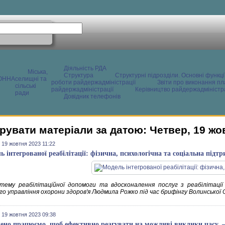
Діяльність РДА
Міська,
Структура
Структурні підрозділи. Основні функці
ОННА
селищні та
роботи райдержадміністрації
Звіти про виконання пл
сільські
райдержадміністрації
Керівництво райдержадміністра
ради
Довідник телефонів
рувати матеріали за датою: Четвер, 19 жо
 19 жовтня 2023 11:22
ь інтегрованої реабілітації: фізична, психологічна та соціальна під
тему реабілітаційної допомоги та вдосконалення послуг з реабілітації
го управління охорони здоров'я Людмила Рожко під час брифінгу Волинської 
 19 жовтня 2023 09:38
ено працюємо, щоб ефективно реагувати на можливі виклики часу, 