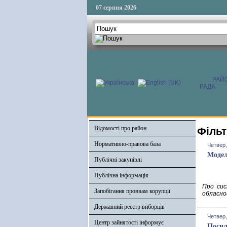
07 серпня 2026
РАЙ
РАДА
Відомості про район
Фільт
Нормативно-правова база
Четвер,
Модел
Публічні закупівлі
Публічна інформація
Про сис
Запобігання проявам корупції
обласно
Державний реєстр виборців
Четвер,
Центр зайнятості інформує
Посил