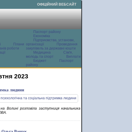
ОФІЦІЙНИЙ ВЕБСАЙТ
Паспорт району
Економіка
Підприємства, установи,
ї
Плани
організації
Проведення
анів роботи
закупівель за державні кошти
ції
Медицина
Сім'я,
молодь та спорт
Виплати
Бюджет
Паспорт
району
втня 2023
тримка людини
 на Волині розповіла заступниця начальника
ОВА.
– Ольга Ващук