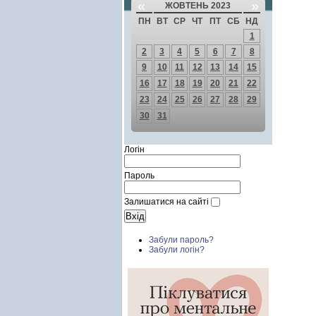
«
»
ЖОВТЕНЬ 2023
ПН
ВТ
СР
ЧТ
ПТ
СБ
НД
1
2
3
4
5
6
7
8
9
10
11
12
13
14
15
16
17
18
19
20
21
22
23
24
25
26
27
28
29
30
31
Логін
Пароль
Залишатися на сайті
Забули пароль?
Забули логін?