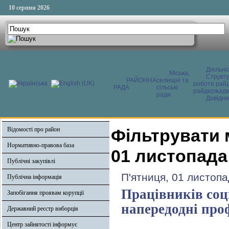
10 серпня 2026
Діяльні
Міська,
Структ
РАЙОННА
селищні та
роботи райд
РАДА
сільські
райдержадмі
ради
Довідни
Відомості про район
Фільтрувати 
Нормативно-правова база
01 листопада
Публічні закупівлі
П'ятниця, 01 листопа
Публічна інформація
Працівників соц
Запобігання проявам корупції
напередодні про
Державний реєстр виборців
Центр зайнятості інформує