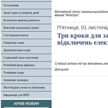
Оголошення
Відповідний допис начальниця районно
Захист прав та інтересів дітей
мережі "Фейсбук".
Безоплатна правова допомога
П'ятниця, 01 листопа
Вивчення громадської думки
Три кроки для за
Спостережна комісія
відключень елек
Генеральні плани
Децентралізація влади
Соціальний захист населення
Стійкий зв’язок під час відключень е
Пенсійний фонд інформує
Для цього:
Очищення влади
Звернення громадян
Містобудівні умови та обмеження
Інформація для ВПО
АРХІВ НОВИН