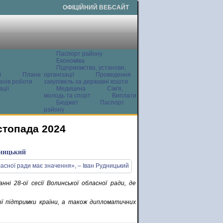
ОФІЦІЙНИЙ ВЕБСАЙТ
Паспорт району
Економіка
Підприємства, установи,
ї
Плани
організації
Проведення
анів роботи
закупівель за державні кошти
ції
Медицина
Сім'я,
молодь та спорт
Виплати
Бюджет
Паспорт
району
стопада 2024
дницький
нні 28-ої сесії Волинської обласної ради, де
ної підтримки країни, а також дипломатичних