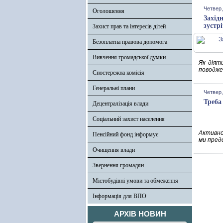
Четвер,
Оголошення
Захід
зустр
Захист прав та інтересів дітей
Безоплатна правова допомога
Вивчення громадської думки
Як діят
поводже
Спостережна комісія
Генеральні плани
Четвер,
Треба
Децентралізація влади
Соціальний захист населення
Активно
Пенсійний фонд інформує
ми пред
Очищення влади
Звернення громадян
Містобудівні умови та обмеження
Інформація для ВПО
АРХІВ НОВИН