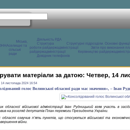
Діяльність РДА
Міська,
Структура
Структурні підрозділи. Основні функці
ОННА
селищні та
роботи райдержадміністрації
Звіти про виконання пл
сільські
райдержадміністрації
Керівництво райдержадміністра
ради
Довідник телефонів
рувати матеріали за датою: Четвер, 14 ли
 14 листопада 2024 16:54
олідований голос Волинської обласної ради має значення», – Іван Ру
ик обласної військової адміністрації Іван Рудницький взяв участь в засіда
вив на розгляд депутатів План перемоги Президента України.
к області озвучив пʼять пунктів, що стосуються військової та економіч
авершення війни.