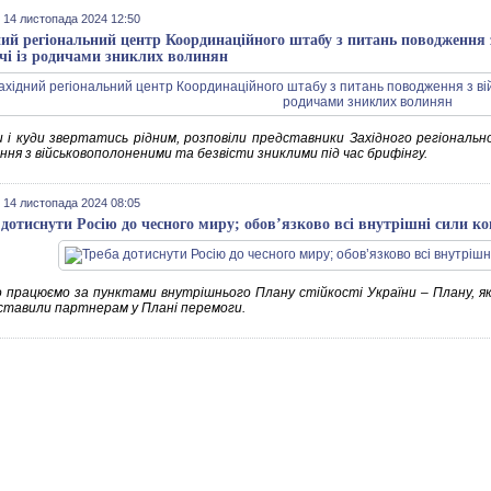
 14 листопада 2024 12:50
ний регіональний центр Координаційного штабу з питань поводження
ічі із родичами зниклих волинян
и і куди звертатись рідним, розповіли представники Західного регіонал
ння з військовополоненими та безвісти зниклими під час брифінгу.
 14 листопада 2024 08:05
 дотиснути Росію до чесного миру; обов’язково всі внутрішні сили к
 працюємо за пунктами внутрішнього Плану стійкості України – Плану, я
ставили партнерам у Плані перемоги.