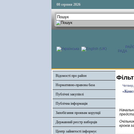
08 серпня 2026
РАЙ
РАДА
Відомості про район
Фільт
Нормативно-правова база
Четвер,
«Конс
Публічні закупівлі
Публічна інформація
Начальн
Запобігання проявам корупції
предста
Очільни
Державний реєстр виборців
кроків з
Центр зайнятості інформує