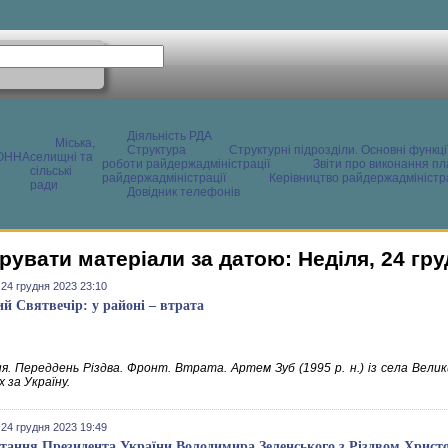
Діяльність РДА
Міська,
Структура
Структурні підрозділи. Основні функці
ОННА
селищні та
роботи райдержадміністрації
Звіти про виконання пл
сільські
райдержадміністрації
Керівництво райдержадміністра
ради
Довідник телефонів
рувати матеріали за датою: Неділя, 24 гру
 24 грудня 2023 23:10
й Святвечір: у районі – втрата
ня. Переддень Різдва. Фронт. Втрата. Артем Зуб (1995 р. н.) із села Вели
 за Україну.
 24 грудня 2023 19:49
тання Президента України Володимира Зеленського з Різдвом Христ