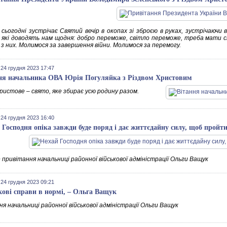
 сьогодні зустрічає Святий вечір в окопах зі зброєю в руках, зустрічаючи 
, які доводять нам щодня: добро переможе, світло переможе, треба мати ст
 з них. Молимося за завершення війни. Молимося за перемогу.
 24 грудня 2023 17:47
ня начальника ОВА Юрія Погуляйка з Різдвом Христовим
Христове – свято, яке збирає усю родину разом.
 24 грудня 2023 16:40
 Господня опіка завжди буде поряд і дає життєдайну силу, щоб пройт
 привітання начальниці районної військової адміністрації Ольги Ващук
 24 грудня 2023 09:21
кові справи в нормі, – Ольга Ващук
я начальниці районної військової адміністрації Ольги Ващук