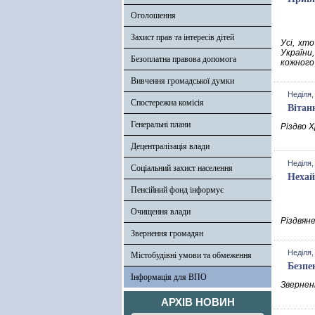
Оголошення
Захист прав та інтересів дітей
Усі, хто
України
Безоплатна правова допомога
кожного
Вивчення громадської думки
Неділя,
Спостережна комісія
Вітан
Генеральні плани
Різдво 
Децентралізація влади
Неділя,
Соціальний захист населення
Нехай
Пенсійний фонд інформує
Очищення влади
Різдвяне
Звернення громадян
Неділя,
Містобудівні умови та обмеження
Безпе
Інформація для ВПО
Зверненн
АРХІВ НОВИН