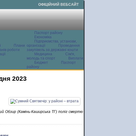
ОФІЦІЙНИЙ ВЕБСАЙТ
Паспорт району
Економіка
Підприємства, установи,
ї
Плани
організації
Проведення
анів роботи
закупівель за державні кошти
ції
Медицина
Сім'я,
молодь та спорт
Виплати
Бюджет
Паспорт
району
дня 2023
кий Обзир (Камінь-Каширська ТГ) поліг смертю
овим