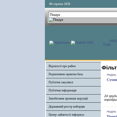
06 серпня 2026
РАЙ
РАДА
Відомості про район
Фільт
Нормативно-правова база
Неділя,
Сумни
Публічні закупівлі
Публічна інформація
24 груд
Запобігання проявам корупції
хоробрих
Державний реєстр виборців
Неділя,
Центр зайнятості інформує
Приві