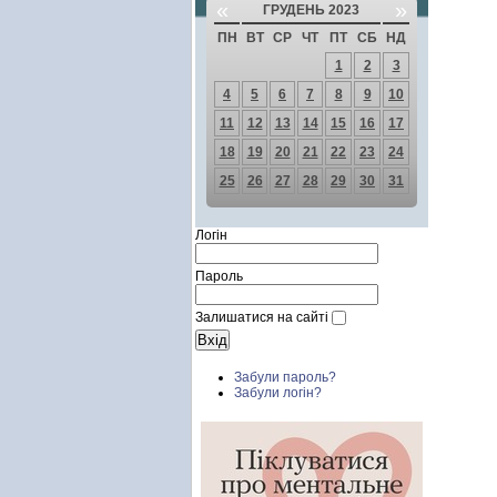
«
»
ГРУДЕНЬ 2023
ПН
ВТ
СР
ЧТ
ПТ
СБ
НД
1
2
3
4
5
6
7
8
9
10
11
12
13
14
15
16
17
18
19
20
21
22
23
24
25
26
27
28
29
30
31
Логін
Пароль
Залишатися на сайті
Забули пароль?
Забули логін?