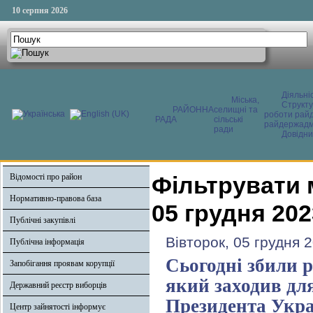
10 серпня 2026
Діяльні
Міська,
Структ
РАЙОННА
селищні та
роботи райд
РАДА
сільські
райдержадмі
ради
Довідни
Відомості про район
Фільтрувати 
Нормативно-правова база
05 грудня 202
Публічні закупівлі
Вівторок, 05 грудня 
Публічна інформація
Сьогодні збили р
Запобігання проявам корупції
який заходив для
Державний реєстр виборців
Президента Укр
Центр зайнятості інформує