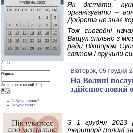
«
»
ГРУДЕНЬ 2023
Як дістати, куп
ПН
ВТ
СР
ЧТ
ПТ
СБ
НД
організувати – во
1
2
3
Доброта не знає ко
4
5
6
7
8
9
10
Тож сьогодні начал
11
12
13
14
15
16
17
Ващук спільно з мі
18
19
20
21
22
23
24
ради Віктором Сусо
25
26
27
28
29
30
31
святом і вручили си
Логін
Вівторок, 05 грудня 
Пароль
На Волині послуг
Залишатися на сайті
здійснює новий 
Забули пароль?
Забули логін?
З 1 грудня 2023 
території Волині з