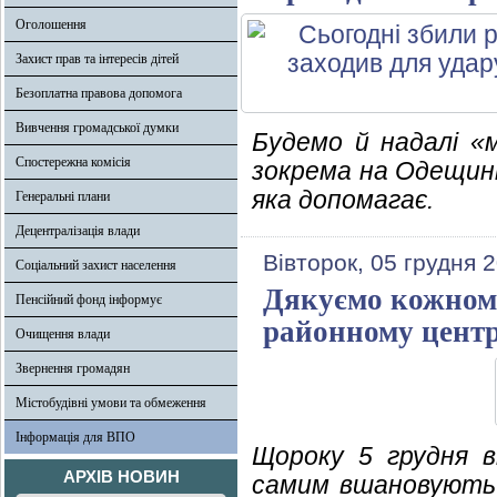
Оголошення
Захист прав та інтересів дітей
Безоплатна правова допомога
Вивчення громадської думки
Будемо й надалі «
Спостережна комісія
зокрема на Одещині.
яка допомагає.
Генеральні плани
Децентралізація влади
Вівторок, 05 грудня 
Соціальний захист населення
Дякуємо кожному
Пенсійний фонд інформує
районному центр
Очищення влади
Звернення громадян
Містобудівні умови та обмеження
Інформація для ВПО
Щороку 5 грудня 
АРХІВ НОВИН
самим вшановують п