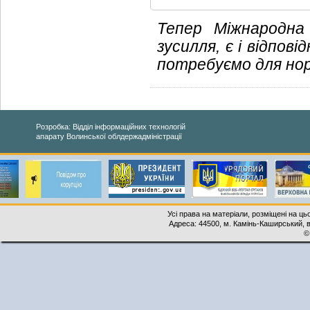
Тепер Міжнародна
зусилля, є і відпов
потребуємо для нор
Розробка: Відділ інформаційних технологій
апарату Волинської облдержадміністрації
Усі права на матеріали, розміщені на ць
Адреса: 44500, м. Камінь-Каширський, ву
©