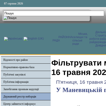
07 серпня 2026
Діяльні
Міська,
Структ
РАЙОННА
селищні та
роботи райд
РАДА
сільські
райдержадмі
ради
Довідни
Відомості про район
Фільтрувати 
Нормативно-правова база
16 травня 20
Публічні закупівлі
П'ятниця, 16 травня 
Публічна інформація
У Маневицькій г
Запобігання проявам корупції
Державний реєстр виборців
Центр зайнятості інформує