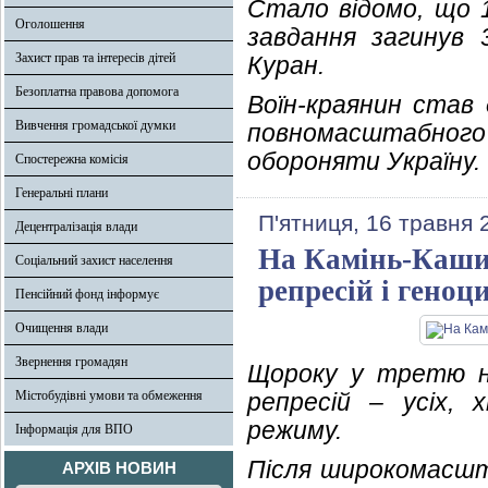
Стало відомо, що 1
Оголошення
завдання загинув 
Захист прав та інтересів дітей
Куран.
Безоплатна правова допомога
Воїн-краянин став 
Вивчення громадської думки
повномасштабного 
обороняти Україну.
Спостережна комісія
Генеральні плани
П'ятниця, 16 травня 
Децентралізація влади
На Камінь-Каши
Соціальний захист населення
репресій і гено
Пенсійний фонд інформує
Очищення влади
Звернення громадян
Щороку у третю н
Містобудівні умови та обмеження
репресій – усіх, 
режиму.
Інформація для ВПО
Після широкомасшта
АРХІВ НОВИН