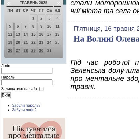
стали моторошною р
«
»
ТРАВЕНЬ 2025
чиї міста та села о
ПН
ВТ
СР
ЧТ
ПТ
СБ
НД
1
2
3
4
5
6
7
8
9
10
11
П'ятниця, 16 травня 
12
13
14
15
16
17
18
На Волині Олена
19
20
21
22
23
24
25
26
27
28
29
30
31
Під час робочої 
Логін
Зеленська долучила
про ментальне здор
Пароль
травні.
Залишатися на сайті
Забули пароль?
Забули логін?