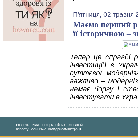
П'ятниця, 02 травня 
Маємо перший ре
її історичною – 
Тепер це справді 
інвестицій в Укра
суттєвої модерні
важливо – модерніз
немає боргу і ств
інвестувати в Укра
Розробка: Відділ інформаційних технологій
апарату Волинської облдержадміністрації