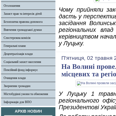
Оголошення
Чому прийняли за
Захист прав та інтересів дітей
дасть у перспективі
засідання Волинсь
Безоплатна правова допомога
регіональних влад
Вивчення громадської думки
керівництвом начал
Спостережна комісія
у Луцьку.
Генеральні плани
Децентралізація влади
П'ятниця, 02 травня 
Соціальний захист населення
На Волині прове
Пенсійний фонд інформує
місцевих та рег
Очищення влади
Звернення громадян
У Луцьку 1 травн
Містобудівні умови та обмеження
регіонального офі
Інформація для ВПО
Президентові Украї
АРХІВ НОВИН