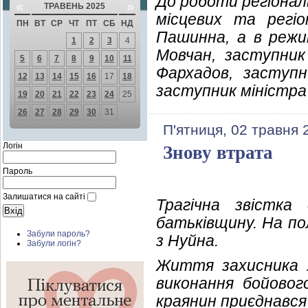
До роботи регіонал
«
»
ТРАВЕНЬ 2025
місцевих та регіо
ПН
ВТ
СР
ЧТ
ПТ
СБ
НД
Пашинна, а в режи
1
2
3
4
Мовчан, заступник
5
6
7
8
9
10
11
Фархадов, заступн
12
13
14
15
16
17
18
заступник міністра 
19
20
21
22
23
24
25
26
27
28
29
30
31
П'ятниця, 02 травня 
Логін
Знову втрата
Пароль
Залишатися на сайті
Трагічна звістка
батьківщину. На по
Забули пароль?
з Нуйна.
Забули логін?
Життя захисника У
виконання бойового
краянин приєднавс