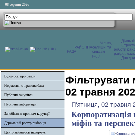
08 серпня 2026
Діяльні
Міська,
Структ
РАЙОННА
селищні та
роботи райд
РАДА
сільські
райдержадмі
ради
Довідни
Відомості про район
Фільтрувати 
Нормативно-правова база
02 травня 20
Публічні закупівлі
П'ятниця, 02 травня 
Публічна інформація
Корпоратизація 
Запобігання проявам корупції
міфів та перспе
Державний реєстр виборців
Центр зайнятості інформує