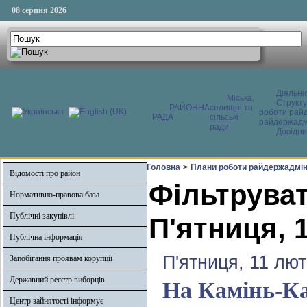
08 серпня 2026
Діяльні
Міська,
Структ
РАЙОННА
селищні та
роботи райд
РАДА
сільські
райдержадмі
ради
Довідни
Головна
>
Плани роботи райдержадміні
Відомості про район
Фільтруват
Нормативно-правова база
Публічні закупівлі
П'ятниця, 
Публічна інформація
П'ятниця, 11 лют
Запобігання проявам корупції
Державний реєстр виборців
На Камінь-Ка
Центр зайнятості інформує