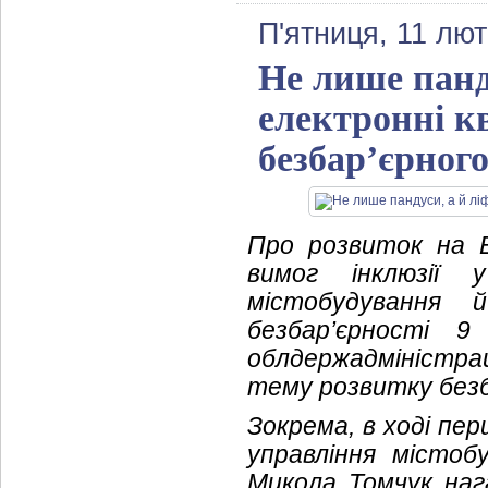
П'ятниця, 11 лют
Не лише панд
електронні к
безбар’єрног
Про розвиток на 
вимог інклюзії 
містобудування 
безбар’єрності 
облдержадміністра
тему розвитку безб
Зокрема, в ході пе
управління містоб
Микола Томчук наг