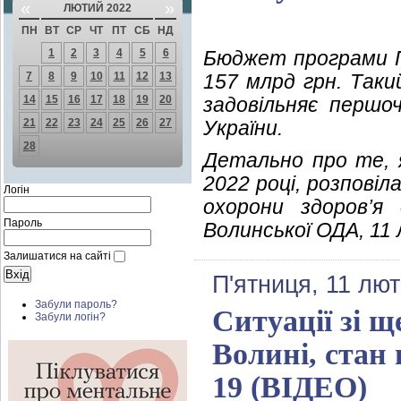
«
»
ЛЮТИЙ 2022
ПН
ВТ
СР
ЧТ
ПТ
СБ
НД
1
2
3
4
5
6
Бюджет програми П
7
8
9
10
11
12
13
157 млрд грн. Так
14
15
16
17
18
19
20
задовільняє першо
21
22
23
24
25
26
27
України.
28
Детально про те, 
2022 році, розпові
Логін
охорони здоров’я 
Пароль
Волинської ОДА, 11
Залишатися на сайті
П'ятниця, 11 лют
Забули пароль?
Ситуації зі 
Забули логін?
Волині, стан
19 (ВІДЕО)