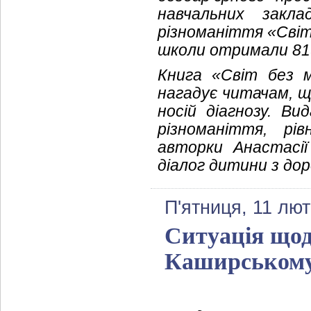
навчальних закла
різноманіття «Світ
школи отримали 819
Книга «Світ без 
нагадує читачам, щ
носій діагнозу. В
різноманіття, рі
авторки Анастасі
діалог дитини з дор
П'ятниця, 11 лют
Ситуація щод
Каширському 