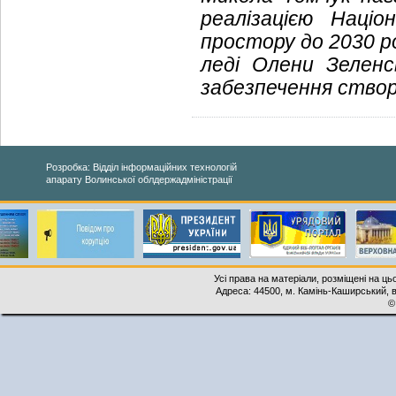
реалізацією Націо
простору до 2030 р
леді Олени Зеленс
забезпечення створ
Розробка: Відділ інформаційних технологій
апарату Волинської облдержадміністрації
Усі права на матеріали, розміщені на ць
Адреса: 44500, м. Камінь-Каширський, ву
©