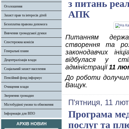
з питань реал
Оголошення
АПК
Захист прав та інтересів дітей
Безоплатна правова допомога
Вивчення громадської думки
Питанням держа
Спостережна комісія
створення та роз
законодавчих іні
Генеральні плани
відбулася у сті
Децентралізація влади
адміністрації
11 лю
Соціальний захист населення
До роботи долучила
Пенсійний фонд інформує
Ващук.
Очищення влади
Звернення громадян
П'ятниця, 11 лют
Містобудівні умови та обмеження
Програма мед
Інформація для ВПО
послуг та пл
АРХІВ НОВИН