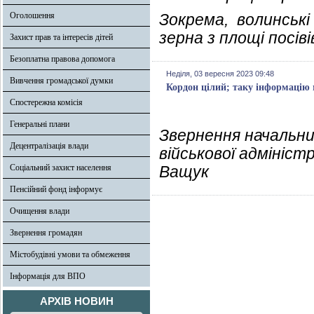
Оголошення
Зокрема, волинські
зерна з площі посівів
Захист прав та інтересів дітей
Безоплатна правова допомога
Неділя, 03 вересня 2023 09:48
Вивчення громадської думки
Кордон цілий; таку інформацію 
Спостережна комісія
Генеральні плани
Звернення начальни
Децентралізація влади
військової адмініст
Соціальний захист населення
Ващук
Пенсійний фонд інформує
Очищення влади
Звернення громадян
Містобудівні умови та обмеження
Інформація для ВПО
АРХІВ НОВИН