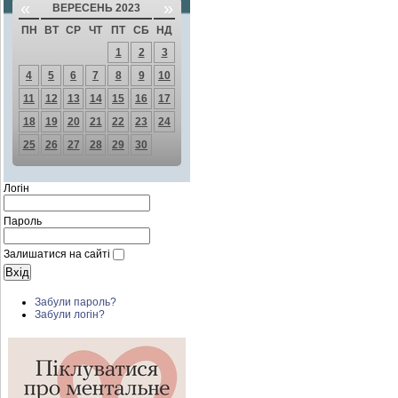
«
»
ВЕРЕСЕНЬ 2023
ПН
ВТ
СР
ЧТ
ПТ
СБ
НД
1
2
3
4
5
6
7
8
9
10
11
12
13
14
15
16
17
18
19
20
21
22
23
24
25
26
27
28
29
30
Логін
Пароль
Залишатися на сайті
Забули пароль?
Забули логін?