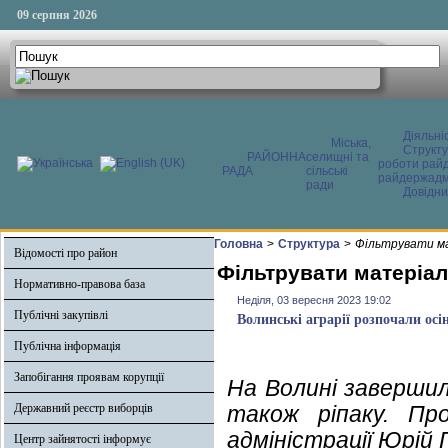
09 серпня 2026
Діяльні
Міська,
Структ
РАЙОННА
селищні та
роботи райд
РАДА
сільські
райдержадмі
ради
Довідни
Головна
>
Структура
>
Фільтрувати ма
Відомості про район
Фільтрувати матеріал
Нормативно-правова база
Неділя, 03 вересня 2023 19:02
Публічні закупівлі
Волинські аграрії розпочали осі
Публічна інформація
Запобігання проявам корупції
На Волині завершил
Державний реєстр виборців
також ріпаку. Про
адміністрації Юрій 
Центр зайнятості інформує