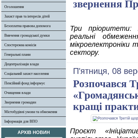
звернення Пр
Оголошення
Захист прав та інтересів дітей
Безоплатна правова допомога
Три пріоритети: 
реальні обмежен
Вивчення громадської думки
мікроелектроніки т
Спостережна комісія
сектору.
Генеральні плани
Децентралізація влади
П'ятниця, 08 ве
Соціальний захист населення
Розпочався Т
Пенсійний фонд інформує
«Громадянське
Очищення влади
Звернення громадян
кращі практи
Містобудівні умови та обмеження
Інформація для ВПО
Проєкт «Ініціати
АРХІВ НОВИН