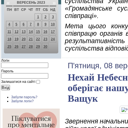
суспільства Украї
«
»
ВЕРЕСЕНЬ 2023
«Громадянське су
ПН
ВТ
СР
ЧТ
ПТ
СБ
НД
співпраці».
1
2
3
4
5
6
7
8
9
10
Мета цього конку
11
12
13
14
15
16
17
співпрацю органів 
18
19
20
21
22
23
24
результативніст
25
26
27
28
29
30
суспільства відпов
Логін
П'ятниця, 08 ве
Пароль
Нехай Небесн
Залишатися на сайті
оберігає нашу
Ващук
Забули пароль?
Забули логін?
Звернення начальни