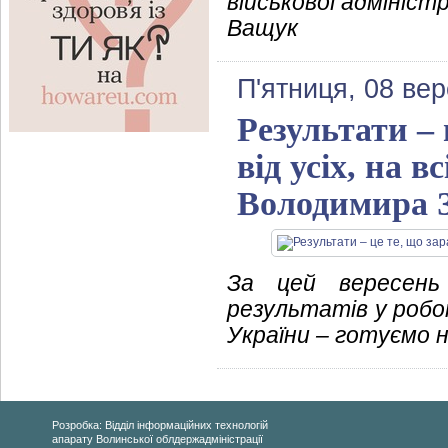
військової адмініст
Ващук
П'ятниця, 08 ве
Результати – 
від усіх, на 
Володимира 
За цей вересень
результатів у робо
України – готуємо 
Розробка: Відділ інформаційних технологій
апарату Волинської облдержадміністрації