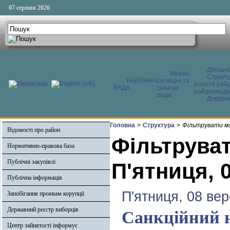
07 серпня 2026
Діяльні
Міська,
Структ
РАЙОННА
селищні та
роботи райд
РАДА
сільські
райдержадмі
ради
Довідни
Головна
>
Структура
>
Фільтрувати ма
Відомості про район
Фільтруват
Нормативно-правова база
Публічні закупівлі
П'ятниця, 
Публічна інформація
П'ятниця, 08 ве
Запобігання проявам корупції
Державний реєстр виборців
Санкційний н
Центр зайнятості інформує