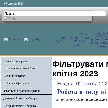
07 серпня 2026
Діяльні
Міська,
Структ
РАЙОННА
селищні та
роботи райд
РАДА
сільські
райдержадмі
ради
Довідни
Відомості про район
Фільтрувати 
Нормативно-правова база
квітня 2023
Публічні закупівлі
Неділя, 02 квітня 202
Публічна інформація
Робота в тилу ні
Запобігання проявам корупції
Державний реєстр виборців
Звернення начальниці районної військ
Центр зайнятості інформує