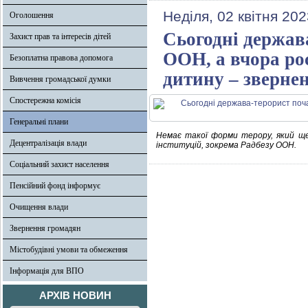
Неділя, 02 квітня 202
Оголошення
Сьогодні держава
Захист прав та інтересів дітей
ООН, а вчора ро
Безоплатна правова допомога
дитину – зверне
Вивчення громадської думки
Спостережна комісія
Генеральні плани
Немає такої форми терору, який ще 
Децентралізація влади
інституцій, зокрема Радбезу ООН.
Соціальний захист населення
Пенсійний фонд інформує
Очищення влади
Звернення громадян
Містобудівні умови та обмеження
Інформація для ВПО
АРХІВ НОВИН