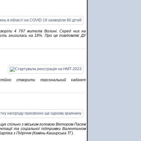
ахворіли 4 797 жителів Волині. Серед них на
ість знизилась на 18%. Про це повідомляє ДУ
тійно створити персональний кабінет
Ващук спільно з міським головою Віктором Пасем
ектації та соціальної підтримки Валентином
рпіка з Підріччя (Камінь-Каширська ТГ).