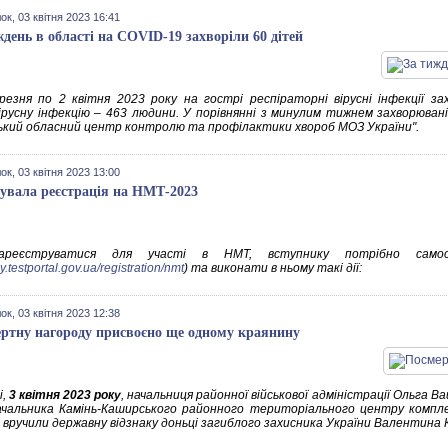
ок, 03 квітня 2023 16:41
ждень в області на COVID-19 захворіли 60 дітей
резня по 2 квітня 2023 року на гострі респіраторні вірусні інфекції з
ірусну інфекцію – 463 людини. У порівнянні з минулим тижнем захворюван
ький обласний центр контролю та профілактики хвороб МОЗ України".
ок, 03 квітня 2023 13:00
увала реєстрація на НМТ-2023
реєструватися для участі в НМТ, вступнику потрібно самос
my.testportal.gov.ua/registration/nmt
) та виконати в ньому такі дії:
ок, 03 квітня 2023 12:38
ртну нагороду присвоєно ще одному краянину
і,
3 квітня 2023 року
, начальниця районної військової адміністрації Ольга 
 начальника Камінь-Каширського районного територіального центру компл
вручили державну відзнаку доньці загиблого захисника України Валентина Ка