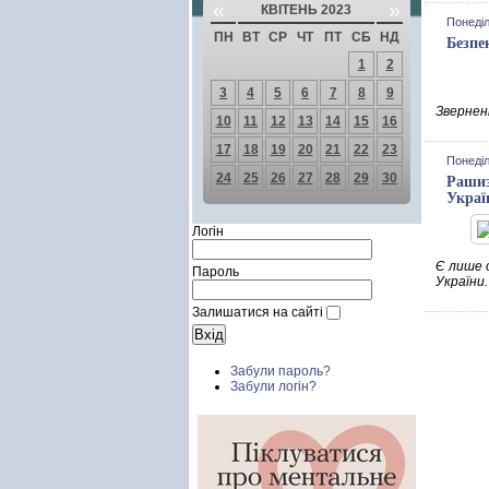
«
»
КВІТЕНЬ 2023
Понеділ
ПН
ВТ
СР
ЧТ
ПТ
СБ
НД
Безпе
1
2
3
4
5
6
7
8
9
Зверненн
10
11
12
13
14
15
16
17
18
19
20
21
22
23
Понеділ
24
25
26
27
28
29
30
Рашиз
Украї
Логін
Є лише 
Пароль
України
Залишатися на сайті
Забули пароль?
Забули логін?