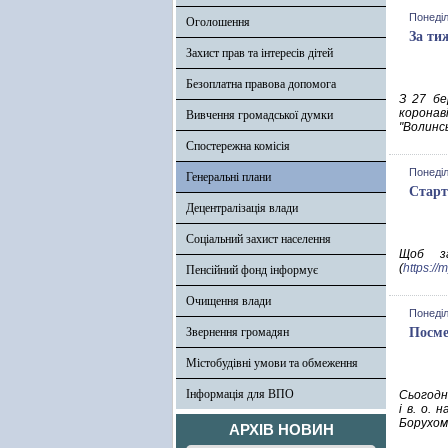
Понеділ
Оголошення
За ти
Захист прав та інтересів дітей
Безоплатна правова допомога
З 27 бе
коронав
Вивчення громадської думки
"Волинс
Спостережна комісія
Понеділ
Генеральні плани
Старт
Децентралізація влади
Соціальний захист населення
Щоб за
(
https://
Пенсійний фонд інформує
Очищення влади
Понеділ
Звернення громадян
Посме
Містобудівні умови та обмеження
Інформація для ВПО
Сьогодн
і в. о.
Борухом 
АРХІВ НОВИН