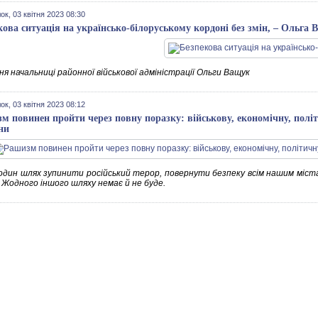
ок, 03 квітня 2023 08:30
кова ситуація на українсько-білоруському кордоні без змін, – Ольга
я начальниці районної військової адміністрації Ольги Ващук
ок, 03 квітня 2023 08:12
м повинен пройти через повну поразку: військову, економічну, полі
ни
один шлях зупинити російський терор, повернути безпеку всім нашим містам
. Жодного іншого шляху немає й не буде.