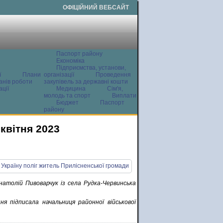
ОФІЦІЙНИЙ ВЕБСАЙТ
Паспорт району
Економіка
Підприємства, установи,
ї
Плани
організації
Проведення
анів роботи
закупівель за державні кошти
ції
Медицина
Сім'я,
молодь та спорт
Виплати
Бюджет
Паспорт
району
квітня 2023
Анатолій Пивоварчук із села Рудка-Червинська
я підписала начальниця районної військової