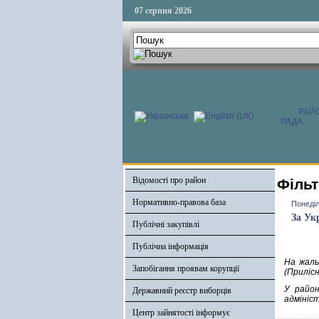
07 серпня 2026
РАЙ
РАДА
Відомості про район
Фільт
Нормативно-правова база
Понеділ
За Ук
Публічні закупівлі
Публічна інформація
На жаль
Запобігання проявам корупції
(Прилісн
У район
Державний реєстр виборців
адмініст
Центр зайнятості інформує