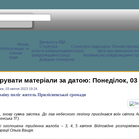
Діяльність РДА
Міська,
Структура
Структурні підрозділи. Основні функці
ОННА
селищні та
роботи райдержадміністрації
Звіти про виконання пл
сільські
райдержадміністрації
Керівництво райдержадміністра
ради
Довідник телефонів
рувати матеріали за датою: Понеділок, 03 
ок, 03 квітня 2023 19:24
раїну поліг житель Прилісненської громади
, знову сумна звістка. До лав небесного легіону приєднався воїн світла 
енська ТГ).
і оголошена триденна жалоба – 3, 4, 5 квітня. Відповідне розпорядженн
рації Ольга Ващук.