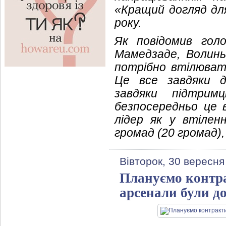
«Кращий догляд для
року.
Як повідомив гол
Мамедзаде, Волинь
потрібно втілюват
Це все завдяки д
завдяки підтрим
безпосередньо це
лідер як у втілен
громад (20 громад),
Вівторок, 30 вересня
Плануємо контра
арсенали були д