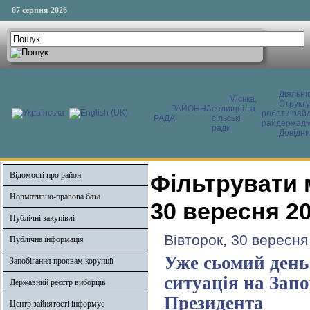
07 серпня 2026
Діяльні
Міська,
Структ
РАЙОННА
селищні та
роботи райд
РАДА
сільські
райдержадмі
ради
Довідни
Відомості про район
Фільтрувати 
Нормативно-правова база
30 вересня 2
Публічні закупівлі
Вівторок, 30 вересня
Публічна інформація
Уже сьомий день 
Запобігання проявам корупції
ситуація на Запо
Державний реєстр виборців
Президента
Центр зайнятості інформує