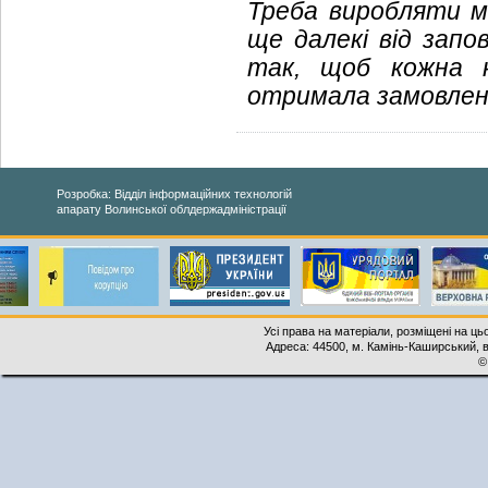
Треба виробляти ма
ще далекі від запо
так, щоб кожна к
отримала замовленн
Розробка: Відділ інформаційних технологій
апарату Волинської облдержадміністрації
Усі права на матеріали, розміщені на ць
Адреса: 44500, м. Камінь-Каширський, ву
©