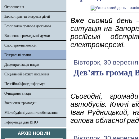
Оголошення
Захист прав та інтересів дітей
Вже сьомий день –
Безоплатна правова допомога
ситуація на Запорі
російські обстр
Вивчення громадської думки
електромережі.
Спостережна комісія
Генеральні плани
Вівторок, 30 вересня
Децентралізація влади
Дев’ять громад 
Соціальний захист населення
Пенсійний фонд інформує
Очищення влади
Сьогодні, громад
автобусів. Ключі в
Звернення громадян
Іван Рудницький, 
Містобудівні умови та обмеження
голова обласної рад
Інформація для ВПО
АРХІВ НОВИН
Вівторок, 30 вересня