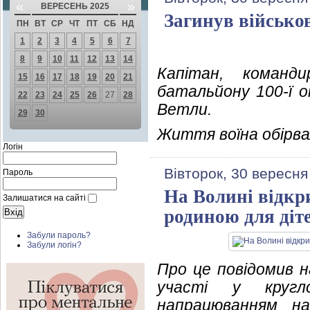
«
»
ВЕРЕСЕНЬ 2025
Загинув військо
ПН
ВТ
СР
ЧТ
ПТ
СБ
НД
1
2
3
4
5
6
7
8
9
10
11
12
13
14
Капітан, команди
15
16
17
18
19
20
21
батальйону 100-ї о
22
23
24
25
26
27
28
Ветли.
29
30
Життя воїна обірва
Логін
Вівторок, 30 вересня
Пароль
На Волині відкр
Залишатися на сайті
родиною для діт
Забули пароль?
Забули логін?
Про це повідомив 
участі у кругл
напрацюванням на