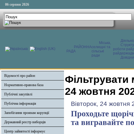
06 серпня 2026
Діяльні
Міська,
Структ
РАЙОННА
селищні та
роботи райд
РАДА
сільські
райдержадмі
ради
Довідни
Відомості про район
Фільтрувати 
Нормативно-правова база
24 жовтня 20
Публічні закупівлі
Вівторок, 24 жовтня 
Публічна інформація
Проходьте щоріч
Запобігання проявам корупції
та вигравайте п
Державний реєстр виборців
Центр зайнятості інформує