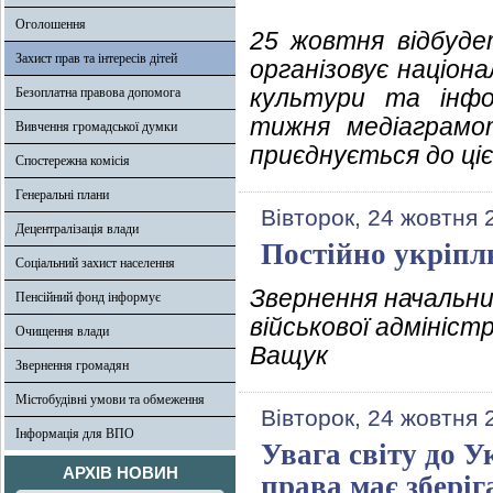
Оголошення
25 жовтня відбуде
Захист прав та інтересів дітей
організовує націон
культури та інфо
Безоплатна правова допомога
тижня медіаграмо
Вивчення громадської думки
приєднується до цієї
Спостережна комісія
Генеральні плани
Вівторок, 24 жовтня 
Децентралізація влади
Постійно укріпл
Соціальний захист населення
Звернення начальни
Пенсійний фонд інформує
військової адмініст
Очищення влади
Ващук
Звернення громадян
Містобудівні умови та обмеження
Вівторок, 24 жовтня 
Інформація для ВПО
Увага світу до У
АРХІВ НОВИН
права має збері