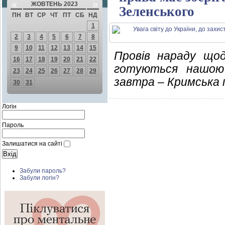
«
»
ЖОВТЕНЬ 2023
Зеленського
ПН
ВТ
СР
ЧТ
ПТ
СБ
НД
1
2
3
4
5
6
7
8
9
10
11
12
13
14
15
Провів нараду щод
16
17
18
19
20
21
22
готуються нашою 
23
24
25
26
27
28
29
завтра – Кримська 
30
31
Логін
Пароль
Залишатися на сайті
Забули пароль?
Забули логін?