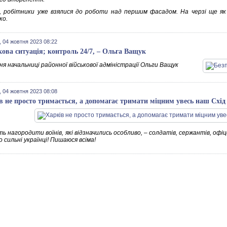
, робітники уже взялися до роботи над першим фасадом. На черзі ще як 
ко.
 04 жовтня 2023 08:22
кова ситуація; контроль 24/7, – Ольга Ващук
я начальниці районної військової адміністрації Ольги Ващук
 04 жовтня 2023 08:08
в не просто тримається, а допомагає тримати міцним увесь наш Cхід
ь нагородити воїнів, які відзначились особливо, – солдатів, сержантів, офіце
 сильні українці! Пишаюся всіма!