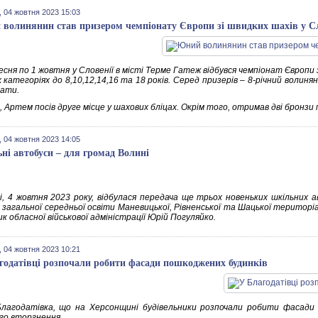
 04 жовтня 2023 15:03
волинянин став призером чемпіонату Європи зі швидких шахів у Сл
есня по 1 жовтня у Словенії в місті Терме Гатеж відбувся чемпіонат Європи з
их категоріях до 8,10,12,14,16 та 18 років. Серед призерів – 8-річний вол
ати.
 Артем посів друге місце у шахових бліцах. Окрім того, отримав дві бронзи п
 04 жовтня 2023 14:05
ні автобуси – для громад Волині
і, 4 жовтня 2023 року, відбулася передача ще трьох новеньких шкільних 
в загальної середньої освіти Маневицької, Рівненської та Шацької територі
к обласної військової адміністрації Юрій Погуляйко.
 04 жовтня 2023 10:21
годатівці розпочали робити фасади пошкоджених будинків
Благодатівка, що на Херсонщині будівельники розпочали робити фасади б
го вторгнення.