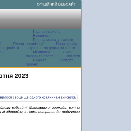
ОФІЦІЙНИЙ ВЕБСАЙТ
Паспорт району
Економіка
Підприємства, установи,
ї
Плани
організації
Проведення
анів роботи
закупівель за державні кошти
ції
Медицина
Сім'я,
молодь та спорт
Виплати
Бюджет
Паспорт
району
втня 2023
йному вебсайті Маневицької громади, воїн із
и зі здоров'ям, з якими потрапив до медичного