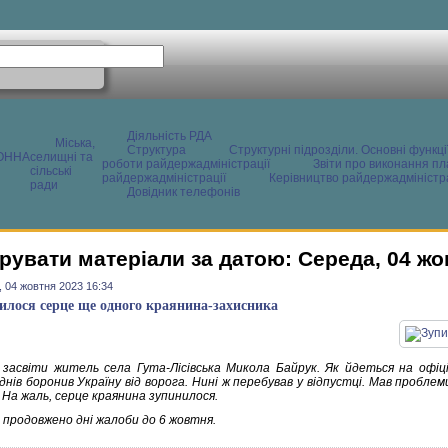
Діяльність РДА
Міська,
Структура
Структурні підрозділи. Основні функці
ОННА
селищні та
роботи райдержадміністрації
Звіти про виконання пл
сільські
райдержадміністрації
Керівництво райдержадміністра
ради
Довідник телефонів
рувати матеріали за датою: Середа, 04 жо
 04 жовтня 2023 16:34
илося серце ще одного краянина-захисника
 засвіти житель села Гута-Лісівська Микола Байрук. Як йдеться на офіці
нів боронив Україну від ворога. Нині ж перебував у відпустці. Мав проблем
. На жаль, серце краянина зупинилося.
і продовжено дні жалоби до 6 жовтня.