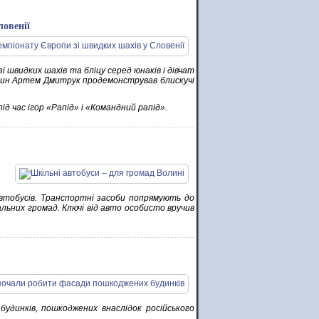
овенії
і швидких шахів та бліцу серед юнаків і дівчат
инянин Артем Дмитрук продемонстрував блискучі
ід час ігор «Рапід» і «Командний рапід».
автобусів. Транспортні засоби попрямують до
альних громад. Ключі від авто особисто вручив
удинків, пошкоджених внаслідок російського