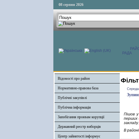
08 серпня 2026
РАЙ
РАДА
Відомості про район
Фільт
Нормативно-правова база
Середа,
Зупин
Публічні закупівлі
Публічна інформація
Пішов у
Запобігання проявам корупції
перших д
закладу
Державний реєстр виборців
В район
Центр зайнятості інформує