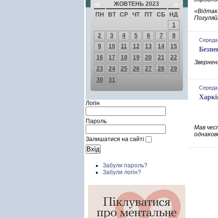
«
»
ЖОВТЕНЬ 2023
«Відтак
ПН
ВТ
СР
ЧТ
ПТ
СБ
НД
Погуляй
1
2
3
4
5
6
7
8
Середа,
9
10
11
12
13
14
15
Безпе
16
17
18
19
20
21
22
Зверненн
23
24
25
26
27
28
29
30
31
Середа,
Харкі
Логін
Пароль
Мав чест
однаково
Залишатися на сайті
Забули пароль?
Забули логін?