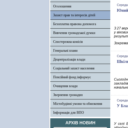
Середа,
Оголошення
Юний 
Захист прав та інтересів дітей
Безоплатна правова допомога
З 27 вер
у віков
Вивчення громадської думки
результ
Спостережна комісія
Зокрема,
Генеральні плани
Середа,
Децентралізація влади
Шкіль
Соціальний захист населення
Пенсійний фонд інформує
Сьогодн
закладі
Очищення влади
начальни
Звернення громадян
Середа,
Містобудівні умови та обмеження
У Бла
Інформація для ВПО
АРХІВ НОВИН
У селі 
збройно