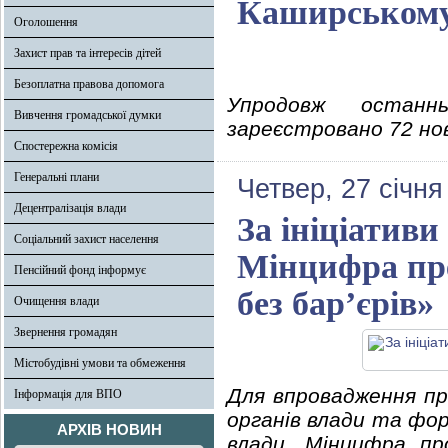
Каширському 
Оголошення
Захист прав та інтересів дітей
Безоплатна правова допомога
Упродовж останн
Вивчення громадської думки
зареєстровано 72 нов
Спостережна комісія
Генеральні плани
Четвер, 27 січня
Децентралізація влади
За ініціативи
Соціальний захист населення
Мінцифра пре
Пенсійний фонд інформує
без бар’єрів»
Очищення влади
Звернення громадян
Містобудівні умови та обмеження
Для впровадження при
Інформація для ВПО
органів влади та фо
АРХІВ НОВИН
влади, Мінцифра пр