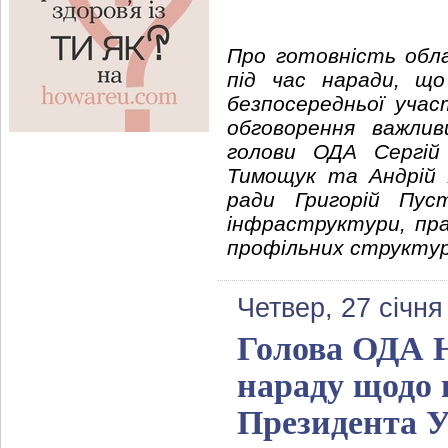
Про готовність обла
під час наради, що
безпосередньої учас
обговорення важли
голови ОДА Сергій
Тимощук та Андрій 
ради Григорій Пуст
інфраструктури, пра
профільних структурн
Четвер, 27 січня
Голова ОДА Ю
нараду щодо 
Президента У