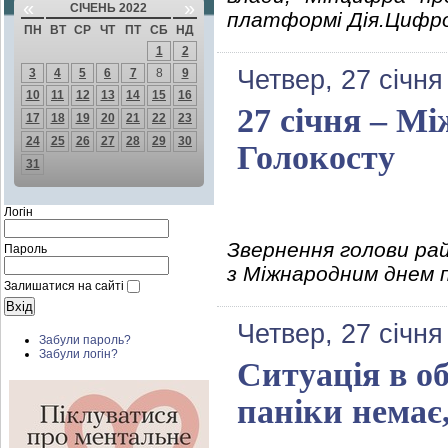
«
»
СІЧЕНЬ 2022
платформі Дія.Цифро
ПН
ВТ
СР
ЧТ
ПТ
СБ
НД
1
2
Четвер, 27 січня
3
4
5
6
7
8
9
10
11
12
13
14
15
16
27 січня – М
17
18
19
20
21
22
23
24
25
26
27
28
29
30
Голокосту
31
Логін
Звернення голови рай
Пароль
з Міжнародним днем 
Залишатися на сайті
Четвер, 27 січня
Забули пароль?
Забули логін?
Ситуація в об
паніки немає