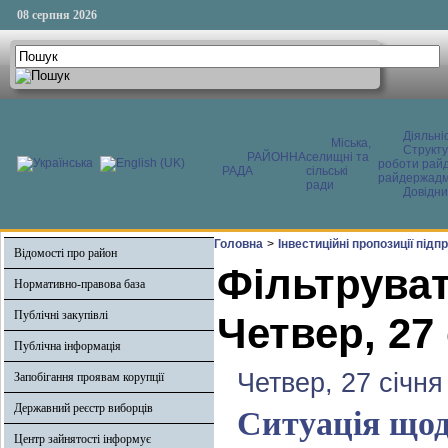
08 серпня 2026
Діяльні
Міська,
Структ
РАЙОННА
селищні та
роботи райд
РАДА
сільські
райдержадмі
ради
Довідни
Головна
>
Інвестиційні пропозиції під
Відомості про район
Фільтруват
Нормативно-правова база
Публічні закупівлі
Четвер, 27
Публічна інформація
Четвер, 27 січня
Запобігання проявам корупції
Державний реєстр виборців
Ситуація щод
Центр зайнятості інформує