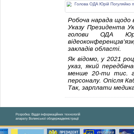
Робоча нарада щодо 
Указу Президента Укр
голови ОДА Юрі
відеоконференцзв’язк
закладів області.
Як відомо, у 2021 ро
указ, який передбач
менше 20-ти тис. г
персоналу. Опісля Ка
Так, зарплати медика
Розробка: Відділ інформаційних технологій
апарату Волинської облдержадміністрації