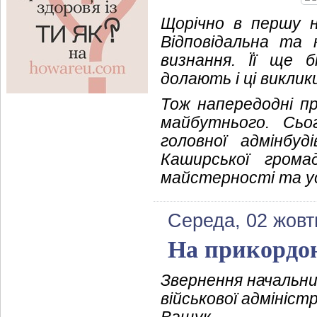
Щорічно в першу н
Відповідальна та 
визнання. Її ще б
долають і ці виклики
Тож напередодні пр
майбутнього. Сьо
головної адмінбуд
Каширської грома
майстерності та усп
Середа, 02 жовт
На прикордон
Звернення начальни
військової адмініст