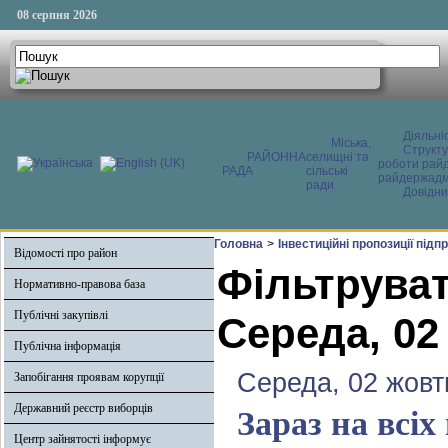
08 серпня 2026
Діяльні
Міська,
Структ
РАЙОННА
селищні та
роботи райд
РАДА
сільські
райдержадмі
ради
Довідни
Головна
>
Інвестиційні пропозиції під
Відомості про район
Фільтруват
Нормативно-правова база
Публічні закупівлі
Середа, 02
Публічна інформація
Середа, 02 жовт
Запобігання проявам корупції
Державний реєстр виборців
Зараз на всіх
Центр зайнятості інформує