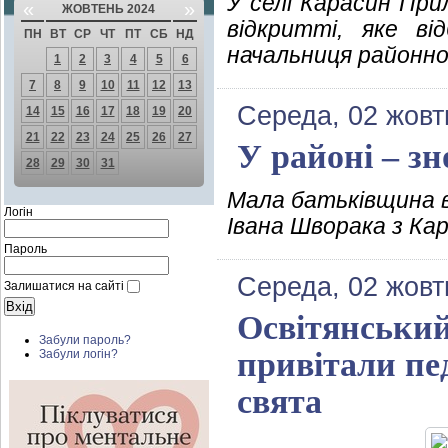
У селі Карасин При
«
»
ЖОВТЕНЬ 2024
відкритті, яке ві
ПН
ВТ
СР
ЧТ
ПТ
СБ
НД
начальниця районної
1
2
3
4
5
6
7
8
9
10
11
12
13
Середа, 02 жовт
14
15
16
17
18
19
20
21
22
23
24
25
26
27
У районі – зн
28
29
30
31
Мала батьківщина 
Логін
Івана Шворака з Ка
Пароль
Середа, 02 жовт
Залишатися на сайті
Освітянський
Забули пароль?
привітали пе
Забули логін?
свята