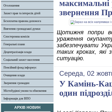
максимальні 
Оголошення
звернення Пр
Захист прав та інтересів дітей
Безоплатна правова допомога
Вивчення громадської думки
Щотижня попри вс
Спостережна комісія
ураження окупант
забезпечувати Укр
Генеральні плани
таких кроках, які 
Децентралізація влади
ситуацію.
Соціальний захист населення
Пенсійний фонд інформує
Середа, 02 жовт
Очищення влади
У Камінь-Ка
Звернення громадян
один підрозді
Містобудівні умови та обмеження
Інформація для ВПО
АРХІВ НОВИН