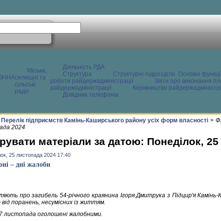
Діяльність РДА
Міська,
Структура
Структурні підрозділи. Основні функці
ОННА
селищні та
роботи райдержадміністрації
Звіти про виконання пл
сільські
райдержадміністрації
Керівництво райдержадміністра
ради
Довідник телефонів
Перелік підприємств Камінь-Каширського району усіх форм власності
>
Ф
ада 2024
рувати матеріали за датою: Понеділок, 25
ок, 25 листопада 2024 17:40
оні – дні жалоби
ляють про загибель 54-річного краянина Ігоря Дмитрука з Підцир'я Камінь-К
 від поранень, несумісних із життям.
 27 листопада оголошені жалобними.