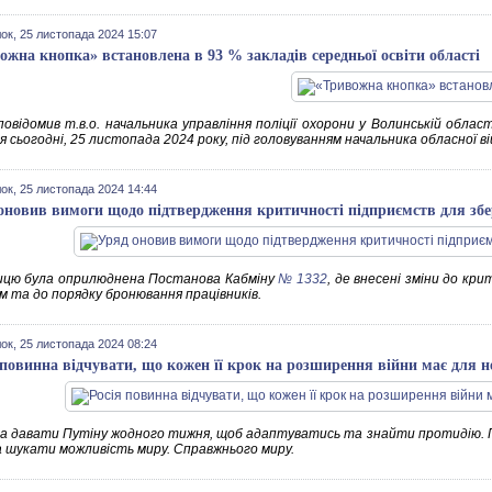
ок, 25 листопада 2024 15:07
ожна кнопка» встановлена в 93 % закладів середньої освіти області
повідомив т.в.о. начальника управління поліції охорони у Волинській облас
я сьогодні, 25 листопада 2024 року, під головуванням начальника обласної ві
ок, 25 листопада 2024 14:44
оновив вимоги щодо підтвердження критичності підприємств для зб
ицю була оприлюднена Постанова Кабміну
№ 1332
, де внесені зміни до кр
м та до порядку бронювання працівників.
ок, 25 листопада 2024 08:24
 повинна відчувати, що кожен її крок на розширення війни має для н
а давати Путіну жодного тижня, щоб адаптуватись та знайти протидію. П
 шукати можливість миру. Справжнього миру.