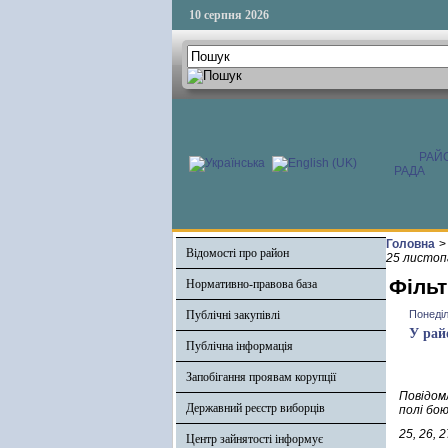
10 серпня 2026
РАЙ
РАДА
Головна
>
Відомості про район
25 листоп
Фільт
Нормативно-правова база
Публічні закупівлі
Понеділ
У рай
Публічна інформація
Запобігання проявам корупції
Повідом
Державний реєстр виборців
полі бою
25, 26,
Центр зайнятості інформує