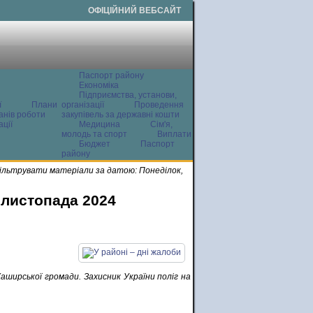
ОФІЦІЙНИЙ ВЕБСАЙТ
Паспорт району
Економіка
Підприємства, установи,
ї
Плани
організації
Проведення
анів роботи
закупівель за державні кошти
ції
Медицина
Сім'я,
молодь та спорт
Виплати
Бюджет
Паспорт
району
ільтрувати матеріали за датою: Понеділок,
 листопада 2024
аширської громади. Захисник України поліг на