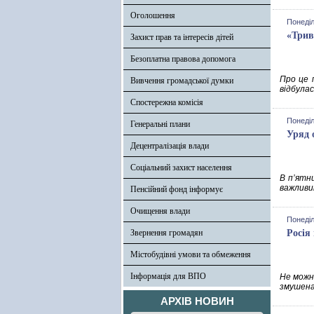
Оголошення
Понеділ
«Трив
Захист прав та інтересів дітей
Безоплатна правова допомога
Про це 
Вивчення громадської думки
відбулас
Спостережна комісія
Понеділ
Генеральні плани
Уряд 
Децентралізація влади
Соціальний захист населення
В п’ятн
важливи
Пенсійний фонд інформує
Очищення влади
Понеділ
Звернення громадян
Росія
Містобудівні умови та обмеження
Інформація для ВПО
Не можн
змушена
АРХІВ НОВИН