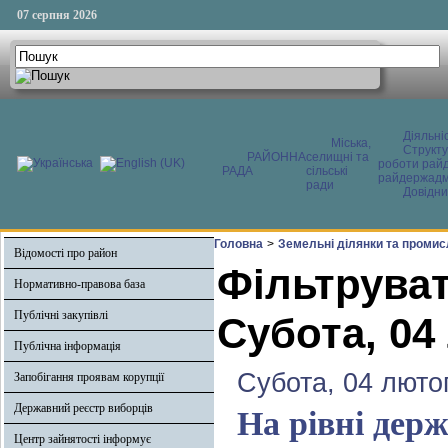
07 серпня 2026
Діяльні
Міська,
Структ
РАЙОННА
селищні та
роботи райд
РАДА
сільські
райдержадмі
ради
Довідни
Головна
>
Земельні ділянки та промис
Відомості про район
Фільтруват
Нормативно-правова база
Публічні закупівлі
Субота, 04
Публічна інформація
Субота, 04 люто
Запобігання проявам корупції
Державний реєстр виборців
На рівні дер
Центр зайнятості інформує