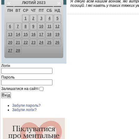
Я дякую всім нашим воїнам, які вит
«
»
ЛЮТИЙ 2023
позицій. І які навіть у таких тяжких 
ПН
ВТ
СР
ЧТ
ПТ
СБ
НД
1
2
3
4
5
6
7
8
9
10
11
12
13
14
15
16
17
18
19
20
21
22
23
24
25
26
27
28
Логін
Пароль
Залишатися на сайті
Забули пароль?
Забули логін?