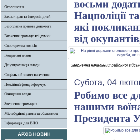
восьми додат
Оголошення
Нацполіції т
Захист прав та інтересів дітей
які покликан
Безоплатна правова допомога
від окупанті
Вивчення громадської думки
Спостережна комісія
Генеральні плани
Децентралізація влади
Звернення начальниці районної військ
Соціальний захист населення
Субота, 04 люто
Пенсійний фонд інформує
Робимо все 
Очищення влади
нашими воїна
Звернення громадян
Містобудівні умови та обмеження
Президента У
Інформація для ВПО
АРХІВ НОВИН