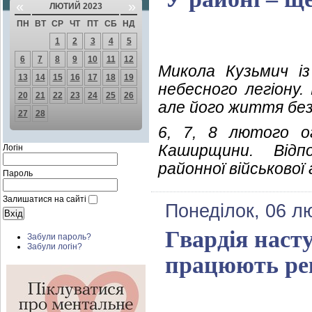
«
»
ЛЮТИЙ 2023
ПН
ВТ
СР
ЧТ
ПТ
СБ
НД
1
2
3
4
5
6
7
8
9
10
11
12
Микола Кузьмич і
13
14
15
16
17
18
19
небесного легіону.
20
21
22
23
24
25
26
але його життя без
27
28
6, 7, 8 лютого о
Каширщини. Відпо
Логін
районної військової
Пароль
Залишатися на сайті
Понеділок, 06 л
Гвардія насту
Забули пароль?
Забули логін?
працюють ре