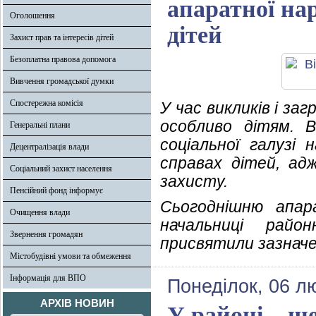
апаратної на
Оголошення
дітей
Захист прав та інтересів дітей
Безоплатна правова допомога
Вивчення громадської думки
Спостережна комісія
У час викликів і за
особливо дітям. В
Генеральні плани
соціальної галузі
Децентралізація влади
справах дітей, ад
Соціальний захист населення
захисту.
Пенсійний фонд інформує
Сьогоднішню апар
Очищення влади
начальниці район
Звернення громадян
присвятили зазнач
Містобудівні умови та обмеження
Інформація для ВПО
Понеділок, 06 л
АРХІВ НОВИН
У районі – щ