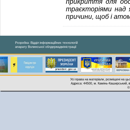
прикриття для обс
траєкторіями над 
причини, щоб і атом
Розробка: Відділ інформаційних технологій
апарату Волинської облдержадміністрації
Усі права на матеріали, розміщені на ць
Адреса: 44500, м. Камінь-Каширський, ву
©