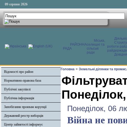
09 серпня 2026
Діяльні
Міська,
Структ
РАЙОННА
селищні та
роботи райд
РАДА
сільські
райдержадмі
ради
Довідни
Головна
>
Земельні ділянки та промис
Відомості про район
Фільтруват
Нормативно-правова база
Публічні закупівлі
Понеділок,
Публічна інформація
Понеділок, 06 л
Запобігання проявам корупції
Державний реєстр виборців
Війна не пов
Центр зайнятості інформує