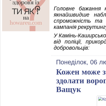
Головне бажання 
якнайшвидше набл
спроможність та 
кампанія рекрутинг
У Камінь-Каширсько
від поліції, прико
добровольців:
Понеділок, 06 л
Кожен може з
здолати ворог
Ващук