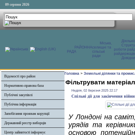
09 серпня 2026
Діяльні
Міська,
Структ
РАЙОННА
селищні та
роботи райд
РАДА
сільські
райдержадмі
ради
Довідни
Головна
>
Земельні ділянки та промис
Відомості про район
Фільтрувати матеріал
Нормативно-правова база
Неділя, 02 березня 2025 22:17
Публічні закупівлі
Спільні дії для закінчення вій
Публічна інформація
Запобігання проявам корупції
У Лондоні на саміт,
Державний реєстр виборців
урядів та керівник
основою потенцій
Центр зайнятості інформує