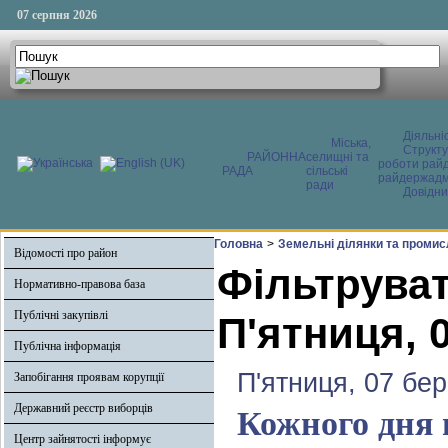
07 серпня 2026
Діяльні
Міська,
Структ
РАЙОННА
селищні та
роботи райд
РАДА
сільські
райдержадмі
ради
Довідни
Головна
>
Земельні ділянки та промис
Відомості про район
Фільтруват
Нормативно-правова база
Публічні закупівлі
П'ятниця, 
Публічна інформація
П'ятниця, 07 бе
Запобігання проявам корупції
Державний реєстр виборців
Кожного дня н
Центр зайнятості інформує