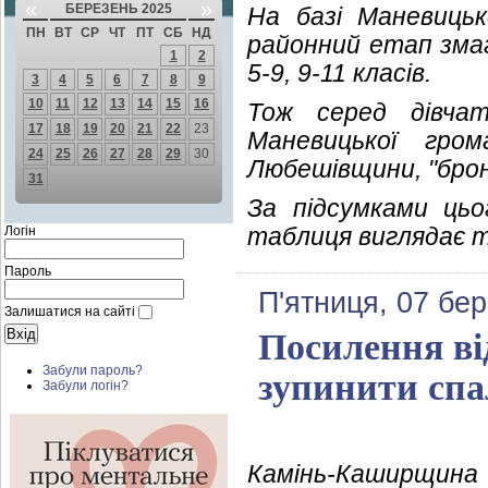
«
»
БЕРЕЗЕНЬ 2025
На базі Маневицьк
ПН
ВТ
СР
ЧТ
ПТ
СБ
НД
районний етап змаг
1
2
5-9, 9-11 класів.
3
4
5
6
7
8
9
10
11
12
13
14
15
16
Тож серед дівчат
17
18
19
20
21
22
23
Маневицької гром
24
25
26
27
28
29
30
Любешівщини, "брон
31
За підсумками цьо
таблиця виглядає т
Логін
Пароль
П'ятниця, 07 бер
Залишатися на сайті
Посилення ві
Забули пароль?
зупинити спа
Забули логін?
Камінь-Каширщина