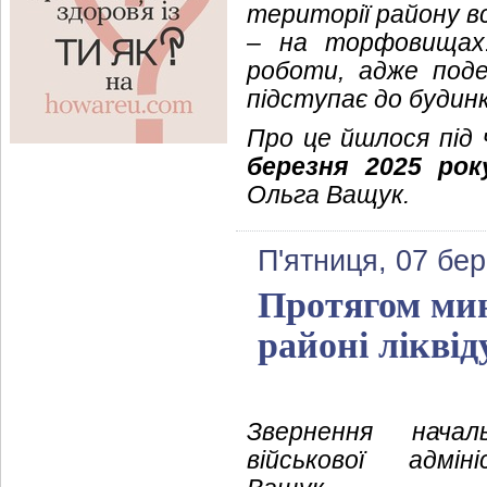
території району в
– на торфовищах.
роботи, адже поде
підступає до будинк
Про це йшлося під 
березня 2025 рок
Ольга Ващук.
П'ятниця, 07 бе
Протягом ми
районі лікві
Звернення начал
військової адмін