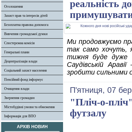
реальність до
Оголошення
примушувати 
Захист прав та інтересів дітей
Безоплатна правова допомога
Вивчення громадської думки
Ми продовжуємо пр
Спостережна комісія
так само хочуть, я
Генеральні плани
тижня буде дуже 
Децентралізація влади
Саудівській Араві
Соціальний захист населення
зробити сильними о
Пенсійний фонд інформує
П'ятниця, 07 бер
Очищення влади
Звернення громадян
"Пліч-о-пліч"
Містобудівні умови та обмеження
футзалу
Інформація для ВПО
АРХІВ НОВИН