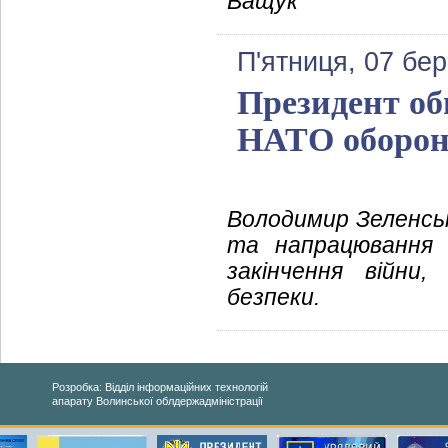
Ващук
П'ятниця, 07 бе
Президент об
НАТО оборон
Володимир Зеленсь
та напрацювання 
закінчення війни
безпеки.
Розробка: Відділ інформаційних технологій
апарату Волинської облдержадміністрації