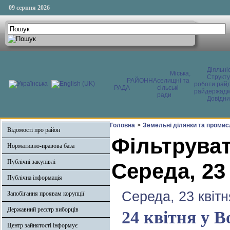
09 серпня 2026
Діяльні
Міська,
Структ
РАЙОННА
селищні та
роботи райд
РАДА
сільські
райдержадмі
ради
Довідни
Головна
>
Земельні ділянки та промис
Відомості про район
Фільтруват
Нормативно-правова база
Публічні закупівлі
Середа, 23
Публічна інформація
Середа, 23 квітн
Запобігання проявам корупції
Державний реєстр виборців
24 квітня у В
Центр зайнятості інформує