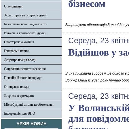
бізнесом
Оголошення
Захист прав та інтересів дітей
Безоплатна правова допомога
Запрошуємо підприємців Волині долучи
Вивчення громадської думки
Середа, 23 квітн
Спостережна комісія
Відійшов у за
Генеральні плани
Децентралізація влади
Соціальний захист населення
Війна підірвала здоров'я ще одного в
Пенсійний фонд інформує
Воїн-краянин із 2014 року мужньо боро
Очищення влади
Середа, 23 квітн
Звернення громадян
Містобудівні умови та обмеження
У Волинській
Інформація для ВПО
для повідомл
АРХІВ НОВИН