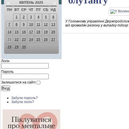
блутангу
«
»
КВІТЕНЬ 2025
ПН
ВТ
СР
ЧТ
ПТ
СБ
НД
1
2
3
4
5
6
У Головному управлінні Держпродспож
7
8
9
10
11
12
13
від громадян регіону у випадку підо
14
15
16
17
18
19
20
21
22
23
24
25
26
27
28
29
30
Логін
Пароль
Залишатися на сайті
Забули пароль?
Забули логін?