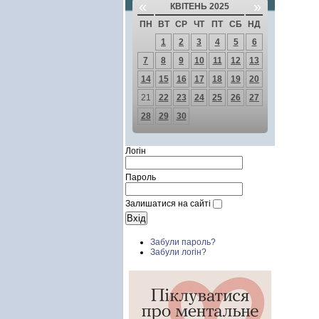
«
»
КВІТЕНЬ 2025
ПН
ВТ
СР
ЧТ
ПТ
СБ
НД
1
2
3
4
5
6
7
8
9
10
11
12
13
14
15
16
17
18
19
20
21
22
23
24
25
26
27
28
29
30
Логін
Пароль
Залишатися на сайті
Забули пароль?
Забули логін?