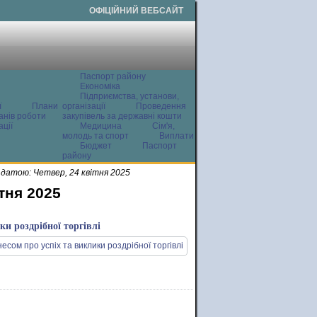
ОФІЦІЙНИЙ ВЕБСАЙТ
Паспорт району
Економіка
Підприємства, установи,
ї
Плани
організації
Проведення
анів роботи
закупівель за державні кошти
ції
Медицина
Сім'я,
молодь та спорт
Виплати
Бюджет
Паспорт
району
датою: Четвер, 24 квітня 2025
тня 2025
ки роздрібної торгівлі