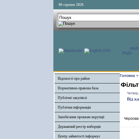
06 серпня 2026
РАЙ
РАДА
Головна
>
Відомості про район
Фільт
Нормативно-правова база
Четвер,
Публічні закупівлі
Від к
Публічна інформація
Запобігання проявам корупції
Чергова
Державний реєстр виборців
Центр зайнятості інформує