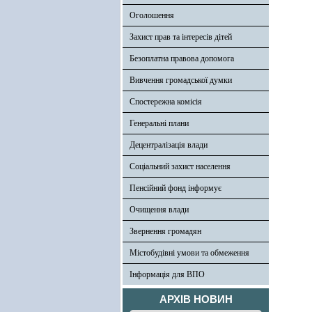
Оголошення
Захист прав та інтересів дітей
Безоплатна правова допомога
Вивчення громадської думки
Спостережна комісія
Генеральні плани
Децентралізація влади
Соціальний захист населення
Пенсійний фонд інформує
Очищення влади
Звернення громадян
Містобудівні умови та обмеження
Інформація для ВПО
АРХІВ НОВИН