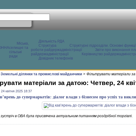
Діяльність РДА
Міська,
Структура
Структурні підрозділи. Основні функці
ОННА
селищні та
роботи райдержадміністрації
Звіти про виконання пл
сільські
райдержадміністрації
Керівництво райдержадміністра
ради
Довідник телефонів
Земельні ділянки та промислові майданчики
>
Фільтрувати матеріали за 
рувати матеріали за датою: Четвер, 24 кві
 24 квітня 2025 18:37
ав’ярень до супермаркетів: діалог влади з бізнесом про успіх та викли
 зустріч в ОВА була присвячена актуальним питанням роздрібної торгівлі.