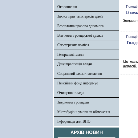
Оголошення
Понеділ
В меж
Захист прав та інтересів дітей
Зверненн
Безоплатна правова допомога
Вивчення громадської думки
Понеділ
Тижде
Спостережна комісія
Генеральні плани
Ми маєм
Децентралізація влади
агресій.
Соціальний захист населення
Пенсійний фонд інформує
Очищення влади
Звернення громадян
Містобудівні умови та обмеження
Інформація для ВПО
АРХІВ НОВИН