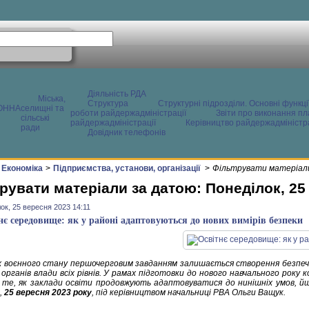
Діяльність РДА
Міська,
Структура
Структурні підрозділи. Основні функці
ОННА
селищні та
роботи райдержадміністрації
Звіти про виконання пл
сільські
райдержадміністрації
Керівництво райдержадміністра
ради
Довідник телефонів
Економіка
>
Підприємства, установи, організації
>
Фільтрувати матеріали
рувати матеріали за датою: Понеділок, 25
ок, 25 вересня 2023 14:11
нє середовище: як у районі адаптовуються до нових вимірів безпеки
х воєнного стану першочерговим завданням залишається створення безпеч
органів влади всіх рівнів. У рамах підготовки до нового навчального року 
 те, як заклади освіти продовжують адаптовуватися до нинішніх умов, йшл
,
25 вересня 2023 року
, під керівництвом начальниці РВА Ольги Ващук.