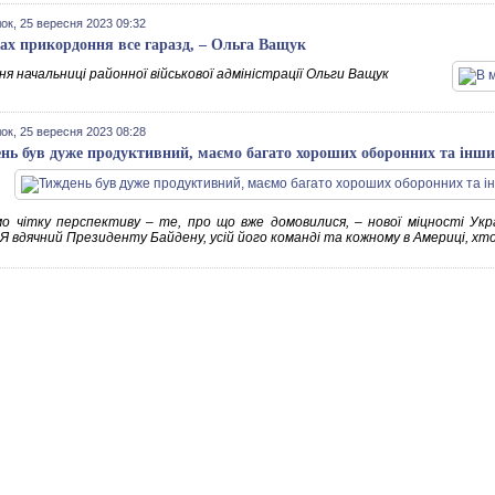
ок, 25 вересня 2023 09:32
ах прикордоння все гаразд, – Ольга Ващук
я начальниці районної військової адміністрації Ольги Ващук
ок, 25 вересня 2023 08:28
нь був дуже продуктивний, маємо багато хороших оборонних та інши
о чітку перспективу – те, про що вже домовилися, – нової міцності Укр
 Я вдячний Президенту Байдену, усій його команді та кожному в Америці, хто