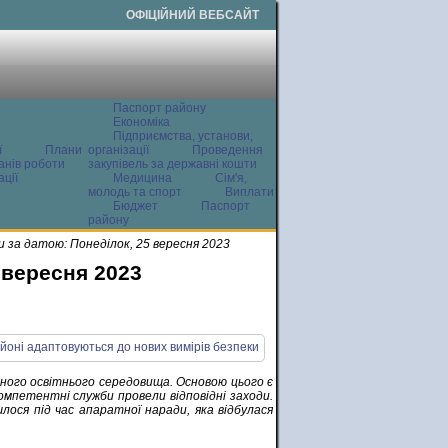
ОФІЦІЙНИЙ ВЕБСАЙТ
Паспорт району
Економіка
Підприємства, установи,
ї
Плани
організації
Проведення
анів роботи
закупівель за державні кошти
ції
Медицина
Сім'я,
молодь та спорт
Виплати
Бюджет
Паспорт
району
 за датою: Понеділок, 25 вересня 2023
 вересня 2023
ного освітнього середовища. Основою цього є
компетентні служби провели відповідні заходи.
ося під час апаратної наради, яка відбулася