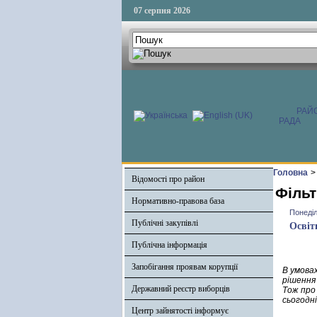
07 серпня 2026
РАЙ
РАДА
Головна
>
Відомості про район
Фільт
Нормативно-правова база
Понеділ
Публічні закупівлі
Освіт
Публічна інформація
Запобігання проявам корупції
В умова
рішення 
Державний реєстр виборців
Тож про
сьогодні
Центр зайнятості інформує