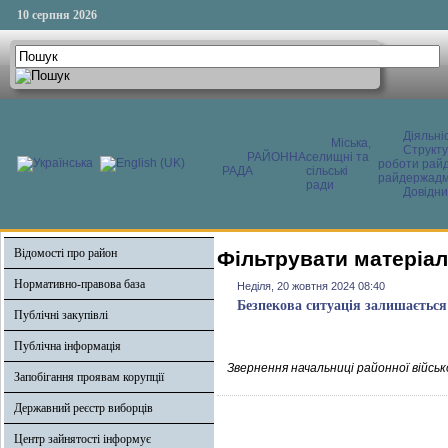
10 серпня 2026
Діяльні
Міська,
Структ
РАЙОННА
селищні та
роботи райд
РАДА
сільські
райдержадмі
ради
Довідни
Відомості про район
Фільтрувати матеріал
Нормативно-правова база
Неділя, 20 жовтня 2024 08:40
Безпекова ситуація залишаєтьс
Публічні закупівлі
Публічна інформація
Звернення начальниці районної військ
Запобігання проявам корупції
Державний реєстр виборців
Центр зайнятості інформує