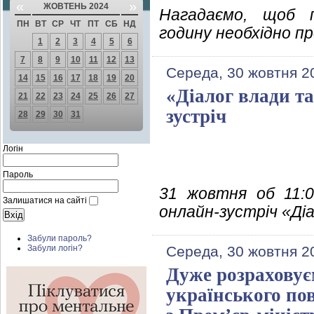
«
»
ЖОВТЕНЬ 2024
Нагадаємо, щоб 
ПН
ВТ
СР
ЧТ
ПТ
СБ
НД
годину необхідно п
1
2
3
4
5
6
7
8
9
10
11
12
13
Середа, 30 жовтня 2
14
15
16
17
18
19
20
«Діалог влади та
21
22
23
24
25
26
27
зустріч
28
29
30
31
Логін
Пароль
31 жовтня об 11:0
Залишатися на сайті
онлайн-зустріч «Діа
Забули пароль?
Середа, 30 жовтня 2
Забули логін?
Дуже розраховує
українського пов