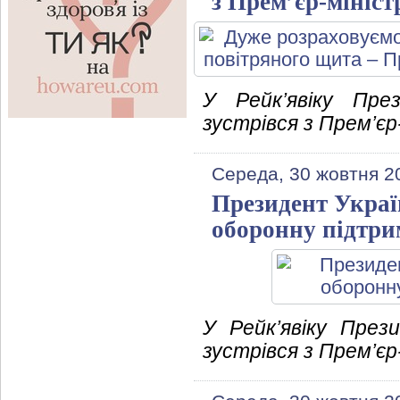
з Прем’єр-мініс
У Рейк’явіку Пре
зустрівся з Прем’є
Середа, 30 жовтня 2
Президент Украї
оборонну підтри
У Рейк’явіку През
зустрівся з Прем’єр