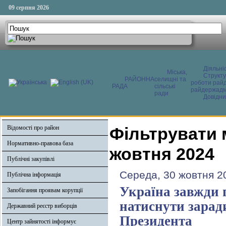
09 серпня 2026
Діяльні
Міська,
Структ
РАЙОННА
селищні та
роботи райд
РАДА
сільські
райдержадмі
ради
Довідни
Відомості про район
Фільтрувати 
Нормативно-правова база
жовтня 2024
Публічні закупівлі
Середа, 30 жовтня 2
Публічна інформація
Україна завжди 
Запобігання проявам корупції
натиснути зарад
Державний реєстр виборців
Президента
Центр зайнятості інформує