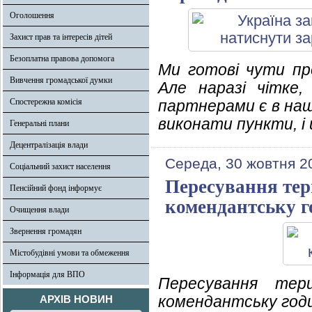
Оголошення
Захист прав та інтересів дітей
Безоплатна правова допомога
Ми готові чути про
Вивчення громадської думки
Але наразі чітке,
Спостережна комісія
партнерами є в наш
виконати пункти, і
Генеральні плани
Децентралізація влади
Середа, 30 жовтня 2
Соціальний захист населення
Пересування тер
Пенсійний фонд інформує
комендантську г
Очищення влади
Звернення громадян
Містобудівні умови та обмеження
Інформація для ВПО
Пересування тер
комендантську год
АРХІВ НОВИН