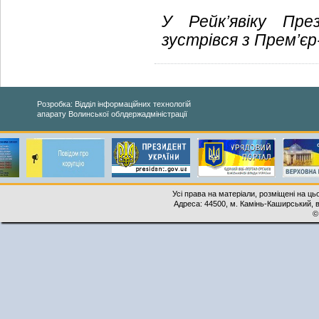
У Рейк’явіку Пре
зустрівся з Прем’є
Розробка: Відділ інформаційних технологій
апарату Волинської облдержадміністрації
Усі права на матеріали, розміщені на ць
Адреса: 44500, м. Камінь-Каширський, ву
©