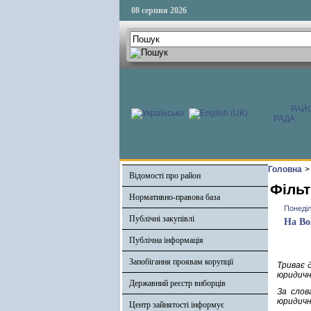
08 серпня 2026
РАЙ
РАДА
Головна
>
Відомості про район
Фільт
Нормативно-правова база
Понеділ
Публічні закупівлі
На Во
Публічна інформація
Запобігання проявам корупції
Триває 
юридичн
Державний реєстр виборців
За слов
юридичні
Центр зайнятості інформує