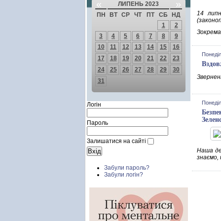
«
»
ЛИПЕНЬ 2023
14 липн
ПН
ВТ
СР
ЧТ
ПТ
СБ
НД
(законо
1
2
Зокрема
3
4
5
6
7
8
9
10
11
12
13
14
15
16
Понеділ
17
18
19
20
21
22
23
Вздов
24
25
26
27
28
29
30
Зверненн
31
Понеділ
Логін
Безпе
Зелен
Пароль
Залишатися на сайті
Наша дер
знаємо,
Забули пароль?
Забули логін?