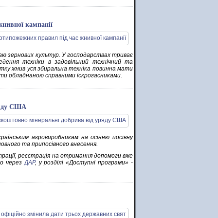
жнивної кампанії
жаю зернових культур. У господарствах триває
едення техніки в задовільний технічний та
тку жнив уся збиральна техніка повинна мати
ути обладнаною справними іскрогасниками.
ряду США
аїнським агровиробникам на осінню посівну
овного та припосівного внесення.
трації, реєстрація на отримання допомоги вже
но через
ДАР
, у розділі «Доступні програми» -