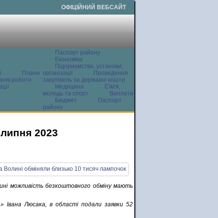
ОФІЦІЙНИЙ ВЕБСАЙТ
Паспорт району
Економіка
Підприємства, установи,
ї
Плани
організації
Проведення
анів роботи
закупівель за державні кошти
ції
Медицина
Сім'я,
молодь та спорт
Виплати
Бюджет
Паспорт
району
 липня 2023
Нині можливість безкоштовного обміну мають
» Івана Люсака, в області подали заявки 52