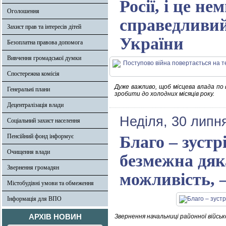
Росії, і це н
Оголошення
справедливий
Захист прав та інтересів дітей
України
Безоплатна правова допомога
Вивчення громадської думки
Спостережна комісія
Дуже важливо, щоб місцева влада по 
Генеральні плани
зробити до холодних місяців року.
Децентралізація влади
Неділя, 30 липн
Соціальний захист населення
Пенсійний фонд інформує
Благо – зустр
Очищення влади
безмежна дяк
Звернення громадян
можливість, 
Містобудівні умови та обмеження
Інформація для ВПО
АРХІВ НОВИН
Звернення начальниці районної військ