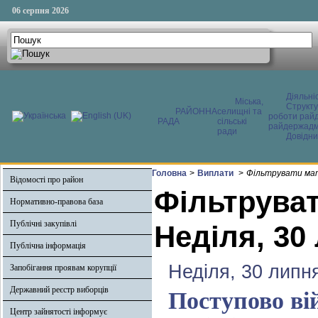
06 серпня 2026
Діяльні
Міська,
Структ
РАЙОННА
селищні та
роботи райд
РАДА
сільські
райдержадмі
ради
Довідни
Головна
>
Виплати
>
Фільтрувати мат
Відомості про район
Фільтруват
Нормативно-правова база
Публічні закупівлі
Неділя, 30
Публічна інформація
Неділя, 30 липн
Запобігання проявам корупції
Державний реєстр виборців
Поступово ві
Центр зайнятості інформує