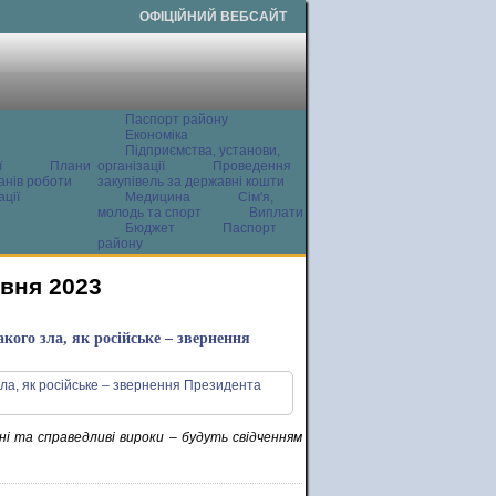
ОФІЦІЙНИЙ ВЕБСАЙТ
Паспорт району
Економіка
Підприємства, установи,
ї
Плани
організації
Проведення
анів роботи
закупівель за державні кошти
ції
Медицина
Сім'я,
молодь та спорт
Виплати
Бюджет
Паспорт
району
рвня 2023
акого зла, як російське – звернення
ні та справедливі вироки – будуть свідченням