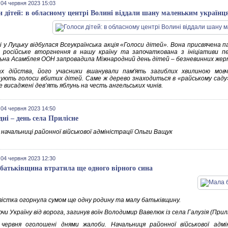
 04 червня 2023 15:03
и дітей: в обласному центрі Волині віддали шану маленьким українц
 у Луцьку відбулася Всеукраїнська акція «Голоси дітей». Вона присвячена п
 російське вторгнення в нашу країну та започаткована з ініціативи п
ьна Асамблея ООН запровадила Міжнародний день дітей – безневинних жерт
х дійства, його учасники вшанували пам'ять загиблих хвилиною мовча
зують голоси вбитих дітей. Саме ж дерево знаходиться в «райському сад
де висаджені дев’ять яблунь на честь ангельських чинів.
 04 червня 2023 14:50
дні – день села Прилісне
начальниці районної військової адміністрації Ольги Ващук
 04 червня 2023 12:30
батьківщина втратила ще одного вірного сина
вістка огорнула сумом ще одну родину та малу батьківщину.
и Україну від ворога, загинув воїн Володимир Вавелюк із села Галузія (Прил
 червня оголошені днями жалоби. Начальниця районної військової адмі