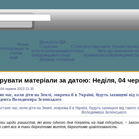
Діяльність РДА
Міська,
Структура
Структурні підрозділи. Основні функці
ОННА
селищні та
роботи райдержадміністрації
Звіти про виконання пл
сільські
райдержадміністрації
Керівництво райдержадміністра
ради
Довідник телефонів
рувати матеріали за датою: Неділя, 04 че
 04 червня 2023 21:35
е час, коли діти на Землі, зокрема й в Україні, будуть захищені від т
дента Володимира Зеленського
оки щодо рашистів, які вони одного дня почують на лаві підсудних, – закон
о світ все ж таки берегтиме життя, берегтиме цивілізованість.