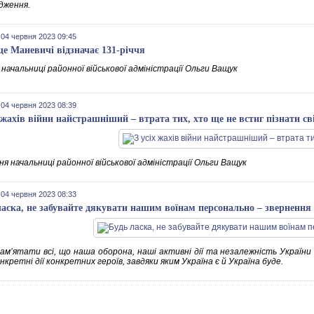
дження.
 04 червня 2023 09:45
е Маневичі відзначає 131-річчя
начальниці районної військової адміністрації Ольги Ващук
 04 червня 2023 08:39
х жахів війни найстрашніший – втрата тих, хто ще не встиг пізнати св
я начальниці районної військової адміністрації Ольги Ващук
 04 червня 2023 08:33
ласка, не забувайте дякувати нашим воїнам персонально – звернення
ам’ятати всі, що наша оборона, наші активні дії та незалежність України
нкретні дії конкретних героїв, завдяки яким Україна є й Україна буде.