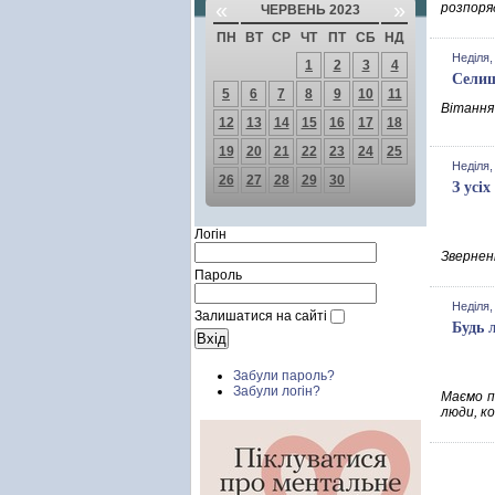
«
»
розпоря
ЧЕРВЕНЬ 2023
ПН
ВТ
СР
ЧТ
ПТ
СБ
НД
Неділя,
1
2
3
4
Селищ
5
6
7
8
9
10
11
Вітання 
12
13
14
15
16
17
18
19
20
21
22
23
24
25
Неділя,
26
27
28
29
30
З усі
Логін
Зверненн
Пароль
Неділя,
Залишатися на сайті
Будь 
Забули пароль?
Забули логін?
Маємо п
люди, ко