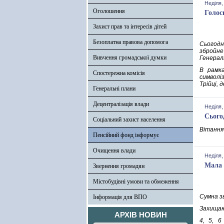
Неділя,
Оголошення
Голос
Захист прав та інтересів дітей
Безоплатна правова допомога
Сьогодні
збройне
Вивчення громадської думки
Генерал
В рамка
Спостережна комісія
символі
Трійці, 
Генеральні плани
Децентралізація влади
Неділя,
Сього
Соціальний захист населення
Вітання 
Пенсійний фонд інформує
Очищення влади
Неділя,
Мала 
Звернення громадян
Містобудівні умови та обмеження
Сумна з
Інформація для ВПО
Захищаюч
АРХІВ НОВИН
4, 5, 6