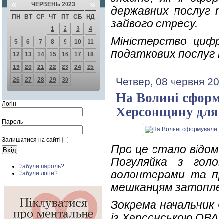
«
»
ЧЕРВЕНЬ 2023
державних послуг 
ПН
ВТ
СР
ЧТ
ПТ
СБ
НД
зайвого стресу.
1
2
3
4
Міністерство цифр
5
6
7
8
9
10
11
податкових послуг н
12
13
14
15
16
17
18
19
20
21
22
23
24
25
Четвер, 08 червня 20
26
27
28
29
30
На Волині сформ
Логін
Херсонщину для 
Пароль
Залишатися на сайті
Про це стало відо
Погуляйка з голо
Забули пароль?
волонтерами та п
Забули логін?
мешканцям затопле
Зокрема начальник 
із Херсонською ОВА