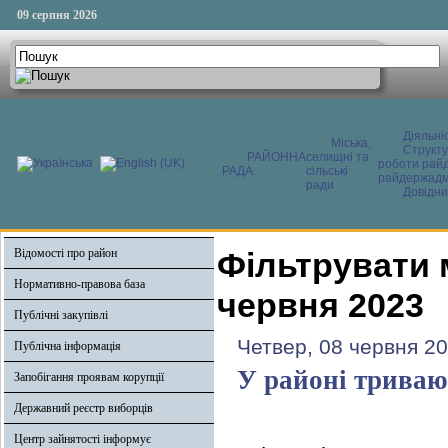
09 серпня 2026
Діяльні
Міська,
Структ
РАЙОННА
селищні та
роботи райд
РАДА
сільські
райдержадмі
ради
Довідни
Відомості про район
Фільтрувати 
Нормативно-правова база
червня 2023
Публічні закупівлі
Четвер, 08 червня 20
Публічна інформація
У районі триваю
Запобігання проявам корупції
Державний реєстр виборців
Центр зайнятості інформує