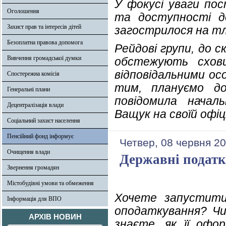
У фокусі уваги по
Оголошення
та доступності д
Захист прав та інтересів дітей
загострилося на тлі
Безоплатна правова допомога
Рейдові групи, до 
Вивчення громадської думки
обстежують схов
відповідальними ос
Спостережна комісія
тим, плануємо до
Генеральні плани
повідомила началь
Децентралізація влади
Ващук на своїй офіці
Соціальний захист населення
Пенсійний фонд інформує
Четвер, 08 червня 20
Очищення влади
Державні податко
Звернення громадян
Містобудівні умови та обмеження
Хочете запустити
Інформація для ВПО
оподаткування? Чи
АРХІВ НОВИН
знаєте, як її офо