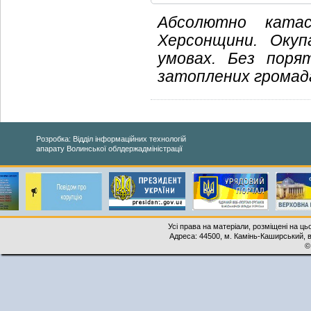
Абсолютно катас
Херсонщини. Оку
умовах. Без поря
затоплених громад
Розробка: Відділ інформаційних технологій
апарату Волинської облдержадміністрації
Усі права на матеріали, розміщені на ць
Адреса: 44500, м. Камінь-Каширський, ву
©