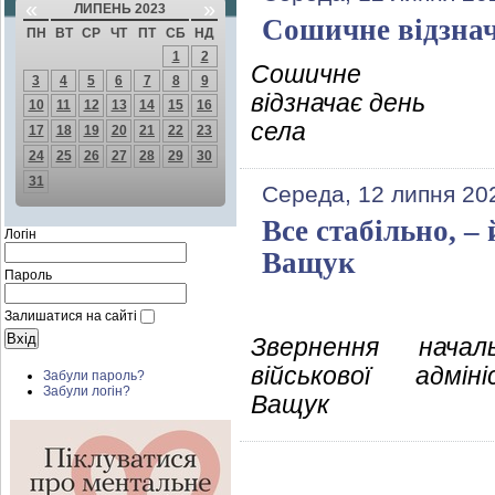
«
»
ЛИПЕНЬ 2023
Сошичне відзнач
ПН
ВТ
СР
ЧТ
ПТ
СБ
НД
1
2
Сошичне
3
4
5
6
7
8
9
відзначає день
10
11
12
13
14
15
16
села
17
18
19
20
21
22
23
24
25
26
27
28
29
30
31
Середа, 12 липня 20
Все стабільно, –
Логін
Ващук
Пароль
Залишатися на сайті
Звернення начал
військової адмін
Забули пароль?
Забули логін?
Ващук