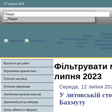
07 серпня 2026
Діяльні
Міська,
Структ
РАЙОННА
селищні та
роботи райд
РАДА
сільські
райдержадмі
ради
Довідни
Відомості про район
Фільтрувати 
Нормативно-правова база
липня 2023
Публічні закупівлі
Середа, 12 липня 20
Публічна інформація
У литовській ст
Запобігання проявам корупції
Бахмуту
Державний реєстр виборців
Центр зайнятості інформує