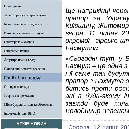
Оголошення
Ще наприкінці чер
Захист прав та інтересів дітей
прапор за Україн
Київщину, Житомирщ
Безоплатна правова допомога
вчора, 11 липня 20
Вивчення громадської думки
окремої гірсько-
Спостережна комісія
Бахмутом.
Генеральні плани
«Сьогодні тут, у В
Децентралізація влади
Бахмут – це одна з
Соціальний захист населення
і її саме так буду
Пенсійний фонд інформує
прапор з Бахмута о
Очищення влади
битись проти росій
ані в будь-якому і
Звернення громадян
завжди буде тіль
Містобудівні умови та обмеження
Володимир Зеленсь
Інформація для ВПО
АРХІВ НОВИН
Середа, 12 липня 20