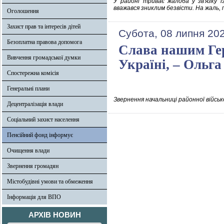
У районі триває жалоба у зв'язку і
вважався зниклим безвісти. На жаль
Оголошення
Захист прав та інтересів дітей
Субота, 08 липня 20
Безоплатна правова допомога
Слава нашим Гер
Вивчення громадської думки
Україні, – Ольг
Спостережна комісія
Генеральні плани
Звернення начальниці районної військ
Децентралізація влади
Соціальний захист населення
Пенсійний фонд інформує
Очищення влади
Звернення громадян
Містобудівні умови та обмеження
Інформація для ВПО
АРХІВ НОВИН