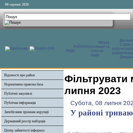
06 серпня 2026
Діяльні
Міська,
Структ
РАЙОННА
селищні та
роботи райд
РАДА
сільські
райдержадмі
ради
Довідни
Відомості про район
Фільтрувати 
Нормативно-правова база
липня 2023
Публічні закупівлі
Субота, 08 липня 20
Публічна інформація
У районі триваю
Запобігання проявам корупції
Державний реєстр виборців
Центр зайнятості інформує