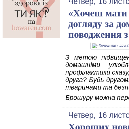
Четвер, 16 лист
«Хочеш мати 
догляду за д
поводження 
З метою підвищен
домашніми улюб
профілактики сказ
друга? Будь другом
тваринами та безпе
Брошуру можна пер
Четвер, 16 лист
Хороших нови