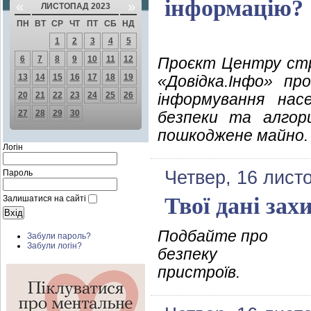
інформацію?
«
»
ЛИСТОПАД 2023
ПН
ВТ
СР
ЧТ
ПТ
СБ
НД
1
2
3
4
5
6
7
8
9
10
11
12
Проєкт Центру стра
13
14
15
16
17
18
19
«Довідка.Інфо» пр
20
21
22
23
24
25
26
інформування нас
27
28
29
30
безпеки та алгор
пошкоджене майно.
Логін
Четвер, 16 лист
Пароль
Твої дані зах
Залишатися на сайті
Подбайте про
Забули пароль?
Забули логін?
безпеку
пристроїв.