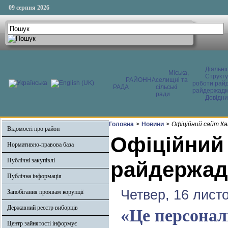
09 серпня 2026
Діяльні
Міська,
Структ
РАЙОННА
селищні та
роботи райд
РАДА
сільські
райдержадмі
ради
Довідни
Головна
>
Новини
>
Офіційний сайт Ка
Відомості про район
Офіційний
Нормативно-правова база
Публічні закупівлі
райдержадм
Публічна інформація
Четвер, 16 лист
Запобігання проявам корупції
Державний реєстр виборців
«Це персонал
Центр зайнятості інформує