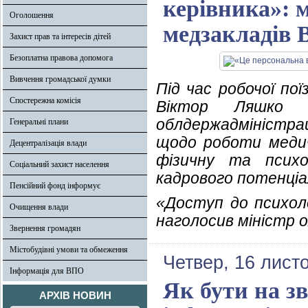
керівника»: м
Оголошення
медзакладів 
Захист прав та інтересів дітей
Безоплатна правова допомога
Вивчення громадської думки
Під час робочої по
Спостережна комісія
Віктор Ляшко п
облдержадміністр
Генеральні плани
щодо роботи медич
Децентралізація влади
фізичну та психо
Соціальний захист населення
кадрового потенціа
Пенсійний фонд інформує
«Доступ до психоло
Очищення влади
наголосив міністр о
Звернення громадян
Містобудівні умови та обмеження
Четвер, 16 лист
Інформація для ВПО
Як бути на зв
АРХІВ НОВИН