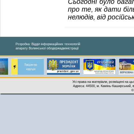
Сьогодні було багат
про те, як дати бі
нелюдів, від російсь
Розробка: Відділ інформаційних технологій
апарату Волинської облдержадміністрації
Усі права на матеріали, розміщені на ць
Адреса: 44500, м. Камінь-Каширський, ву
©