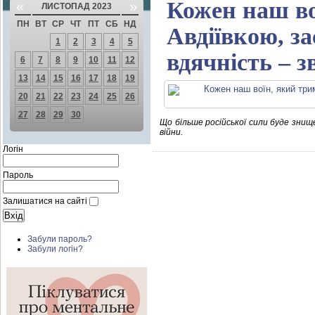
Кожен наш во
«
»
ЛИСТОПАД 2023
ПН
ВТ
СР
ЧТ
ПТ
СБ
НД
Авдіївкою, з
1
2
3
4
5
вдячність – 
6
7
8
9
10
11
12
13
14
15
16
17
18
19
20
21
22
23
24
25
26
27
28
29
30
Що більше російської сили буде знище
війни.
Логін
Пароль
Залишатися на сайті
Забули пароль?
Забули логін?