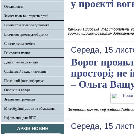
у проєкті вог
Оголошення
Захист прав та інтересів дітей
Безоплатна правова допомога
Камінь-Каширська територіальна гр
громад шляхом розвитку добровільни
Вивчення громадської думки
Спостережна комісія
Середа, 15 лист
Генеральні плани
Ворог проявл
Децентралізація влади
просторі; не 
Соціальний захист населення
Пенсійний фонд інформує
– Ольга Ващ
Очищення влади
Звернення громадян
Містобудівні умови та обмеження
Звернення начальниці районної військ
Інформація для ВПО
Середа, 15 лист
АРХІВ НОВИН