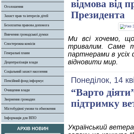
відмова від 
Оголошення
Президента
Захист прав та інтересів дітей
Безоплатна правова допомога
Вивчення громадської думки
Ми всі хочемо, щ
Спостережна комісія
тривалим. Саме т
партнерами в усіх 
Генеральні плани
відновити мир.
Децентралізація влади
Соціальний захист населення
Понеділок, 14 кв
Пенсійний фонд інформує
“Варто діяти”
Очищення влади
Звернення громадян
підтримку ве
Містобудівні умови та обмеження
Інформація для ВПО
Український ветер
АРХІВ НОВИН