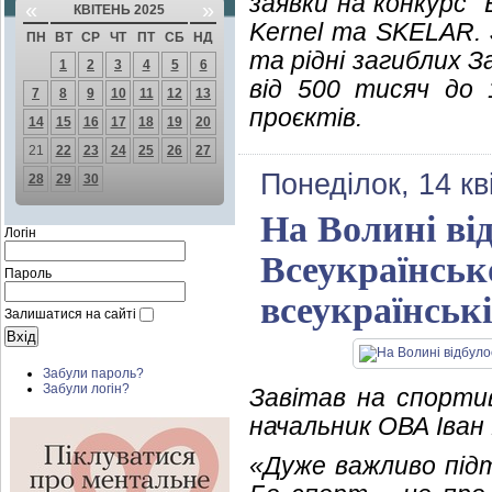
заявки на конкурс 
«
»
КВІТЕНЬ 2025
Kernel та SKELAR. 
ПН
ВТ
СР
ЧТ
ПТ
СБ
НД
та рідні загиблих 
1
2
3
4
5
6
від 500 тисяч до 1
7
8
9
10
11
12
13
проєктів.
14
15
16
17
18
19
20
21
22
23
24
25
26
27
Понеділок, 14 кв
28
29
30
На Волині ві
Логін
Всеукраїнськ
Пароль
всеукраїнські
Залишатися на сайті
Забули пароль?
Забули логін?
Завітав на спорти
начальник ОВА Іван
«Дуже важливо під