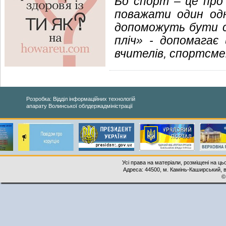
Бо спорт – це про
поважати один одн
допоможуть бути си
пліч» - допомагає 
вчителів, спортсмен
Розробка: Відділ інформаційних технологій
апарату Волинської облдержадміністрації
Усі права на матеріали, розміщені на ць
Адреса: 44500, м. Камінь-Каширський, ву
©