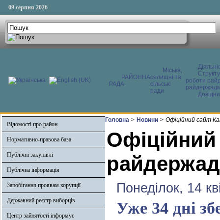
09 серпня 2026
Діяльні
Міська,
Структ
РАЙОННА
селищні та
роботи райд
РАДА
сільські
райдержадмі
ради
Довідни
Головна
>
Новини
>
Офіційний сайт Ка
Відомості про район
Офіційний
Нормативно-правова база
Публічні закупівлі
райдержадм
Публічна інформація
Понеділок, 14 кв
Запобігання проявам корупції
Державний реєстр виборців
Уже 34 дні зб
Центр зайнятості інформує