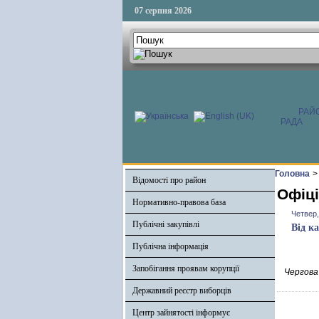
07 серпня 2026
РАЙ
РАДА
Головна
>
Відомості про район
Офіці
Нормативно-правова база
Четвер,
Публічні закупівлі
Від к
Публічна інформація
Запобігання проявам корупції
Чергова
Державний реєстр виборців
Центр зайнятості інформує