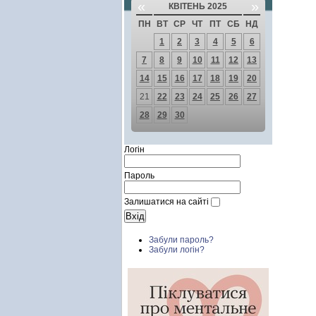
«
»
КВІТЕНЬ 2025
ПН
ВТ
СР
ЧТ
ПТ
СБ
НД
1
2
3
4
5
6
7
8
9
10
11
12
13
14
15
16
17
18
19
20
21
22
23
24
25
26
27
28
29
30
Логін
Пароль
Залишатися на сайті
Забули пароль?
Забули логін?