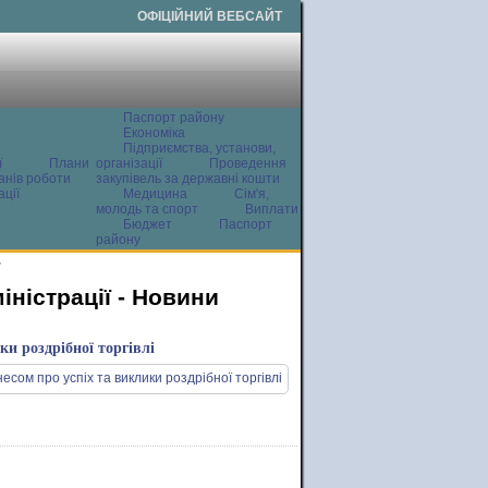
ОФІЦІЙНИЙ ВЕБСАЙТ
Паспорт району
Економіка
Підприємства, установи,
ї
Плани
організації
Проведення
анів роботи
закупівель за державні кошти
ції
Медицина
Сім'я,
молодь та спорт
Виплати
Бюджет
Паспорт
району
и
ністрації - Новини
ки роздрібної торгівлі