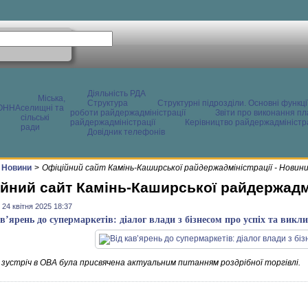
Діяльність РДА
Міська,
Структура
Структурні підрозділи. Основні функці
ОННА
селищні та
роботи райдержадміністрації
Звіти про виконання пл
сільські
райдержадміністрації
Керівництво райдержадміністра
ради
Довідник телефонів
Новини
>
Офіційний сайт Камінь-Каширської райдержадміністрації - Новин
йний сайт Камінь-Каширської райдержадмі
 24 квітня 2025 18:37
ав’ярень до супермаркетів: діалог влади з бізнесом про успіх та викли
 зустріч в ОВА була присвячена актуальним питанням роздрібної торгівлі.