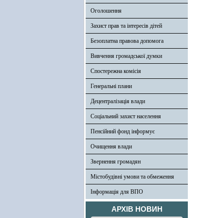
Оголошення
Захист прав та інтересів дітей
Безоплатна правова допомога
Вивчення громадської думки
Спостережна комісія
Генеральні плани
Децентралізація влади
Соціальний захист населення
Пенсійний фонд інформує
Очищення влади
Звернення громадян
Містобудівні умови та обмеження
Інформація для ВПО
АРХІВ НОВИН