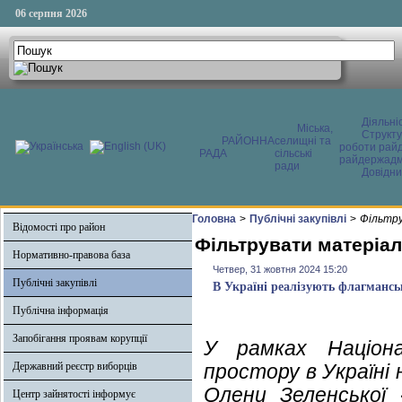
06 серпня 2026
Діяльні
Міська,
Структ
РАЙОННА
селищні та
роботи райд
РАДА
сільські
райдержадмі
ради
Довідни
Головна
>
Публічні закупівлі
>
Фільтру
Відомості про район
Фільтрувати матеріал
Нормативно-правова база
Четвер, 31 жовтня 2024 15:20
Публічні закупівлі
В Україні реалізують флагмансь
Публічна інформація
Запобігання проявам корупції
У рамках Націона
Державний реєстр виборців
простору в Україні 
Олени Зеленської 
Центр зайнятості інформує