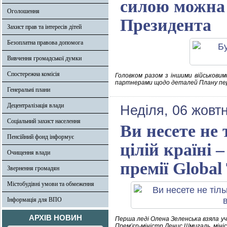
силою можна 
Оголошення
Президента
Захист прав та інтересів дітей
Безоплатна правова допомога
Вивчення громадської думки
Спостережна комісія
Головком разом з іншими військови
партнерами щодо деталей Плану пере
Генеральні плани
Децентралізація влади
Неділя, 06 жовт
Соціальний захист населення
Ви несете не 
Пенсійний фонд інформує
цілій країні 
Очищення влади
премії Global
Звернення громадян
Містобудівні умови та обмеження
Інформація для ВПО
АРХІВ НОВИН
Перша леді Олена Зеленська взяла уча
Премʼєр-міністр Денис Шмигаль, мініс