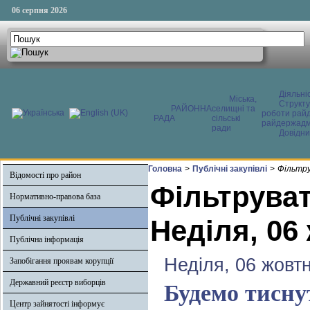
06 серпня 2026
Діяльні
Міська,
Структ
РАЙОННА
селищні та
роботи райд
РАДА
сільські
райдержадмі
ради
Довідни
Головна
>
Публічні закупівлі
>
Фільтру
Відомості про район
Фільтруват
Нормативно-правова база
Публічні закупівлі
Неділя, 06
Публічна інформація
Неділя, 06 жовт
Запобігання проявам корупції
Державний реєстр виборців
Будемо тисну
Центр зайнятості інформує