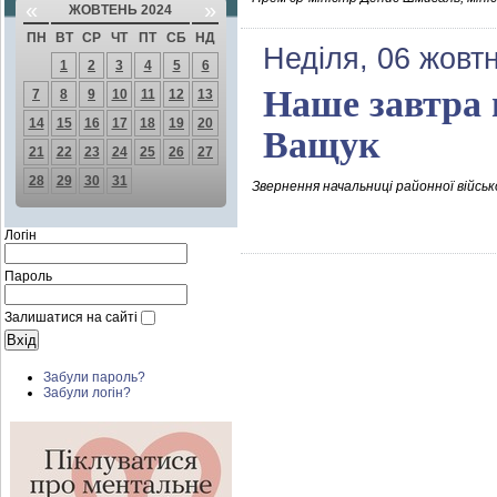
«
»
ЖОВТЕНЬ 2024
ПН
ВТ
СР
ЧТ
ПТ
СБ
НД
Неділя, 06 жовт
1
2
3
4
5
6
Наше завтра 
7
8
9
10
11
12
13
14
15
16
17
18
19
20
Ващук
21
22
23
24
25
26
27
28
29
30
31
Звернення начальниці районної військ
Логін
Пароль
Залишатися на сайті
Забули пароль?
Забули логін?