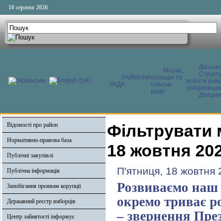
10 серпня 2026
Діяльні
Міська,
Структ
РАЙОННА
селищні та
роботи райд
РАДА
сільські
райдержадмі
ради
Довідни
Відомості про район
Фільтрувати 
Нормативно-правова база
18 жовтня 20
Публічні закупівлі
П'ятниця, 18 жовтня 
Публічна інформація
Розвиваємо наш 
Запобігання проявам корупції
окремо триває р
Державний реєстр виборців
– звернення Пре
Центр зайнятості інформує