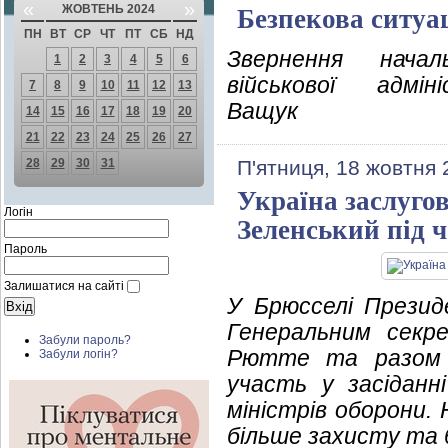
«
»
ЖОВТЕНЬ 2024
Безпекова ситуа
ПН
ВТ
СР
ЧТ
ПТ
СБ
НД
Звернення начал
1
2
3
4
5
6
військової адмін
7
8
9
10
11
12
13
Ващук
14
15
16
17
18
19
20
21
22
23
24
25
26
27
28
29
30
31
П'ятниця, 18 жовтня 
Україна заслуго
Логін
Зеленський під ч
Пароль
Залишатися на сайті
У Брюсселі Презид
Генеральним секр
Забули пароль?
Рютте та разом 
Забули логін?
участь у засіданн
міністрів оборони.
більше захисту та 