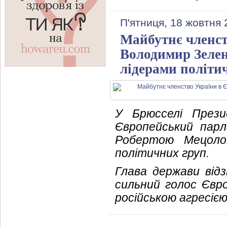
П'ятниця, 18 жовтня 
Майбутнє членст
Володимир Зелен
лідерами політи
У Брюсселі Прези
Європейський пар
Робертою Мецоло
політичних груп.
Глава держави від
сильний голос Євр
російською агресією