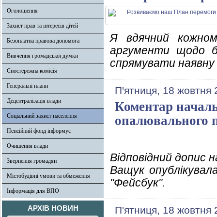
Оголошення
Захист прав та інтересів дітей
Я вдячний кожному
Безоплатна правова допомога
аргументи щодо б
Вивчення громадської думки
спрямувати наявну 
Спостережна комісія
Генеральні плани
П'ятниця, 18 жовтня 
Децентралізація влади
Коментар начал
Соціальний захист населення
опалювального п
Пенсійний фонд інформує
Очищення влади
Відповідний допис н
Звернення громадян
Ващук опублікувала
Містобудівні умови та обмеження
"Фейсбук".
Інформація для ВПО
АРХІВ НОВИН
П'ятниця, 18 жовтня 