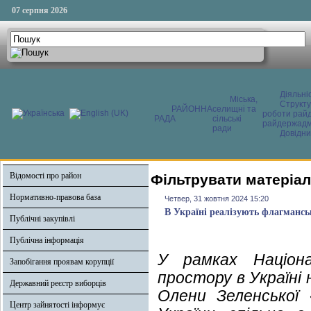
07 серпня 2026
Діяльні
Міська,
Структ
РАЙОННА
селищні та
роботи райд
РАДА
сільські
райдержадмі
ради
Довідни
Відомості про район
Фільтрувати матеріал
Нормативно-правова база
Четвер, 31 жовтня 2024 15:20
В Україні реалізують флагмансь
Публічні закупівлі
Публічна інформація
У рамках Націона
Запобігання проявам корупції
простору в Україні 
Державний реєстр виборців
Олени Зеленської 
Центр зайнятості інформує