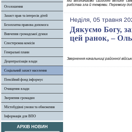
Ми відзначаємо сьогодні велике свя
рабства зла й темряви. Перемогу до
Оголошення
Захист прав та інтересів дітей
Неділя, 05 травня 20
Безоплатна правова допомога
Дякуємо Богу, з
Вивчення громадської думки
цей ранок, – Ол
Спостережна комісія
Генеральні плани
Звернення начальниці районної військ
Децентралізація влади
Соціальний захист населення
Пенсійний фонд інформує
Очищення влади
Звернення громадян
Містобудівні умови та обмеження
Інформація для ВПО
АРХІВ НОВИН