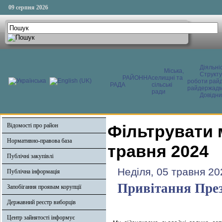
09 серпня 2026
Діяльні
Міська,
Структ
РАЙОННА
селищні та
роботи райд
РАДА
сільські
райдержадмі
ради
Довідни
Відомості про район
Фільтрувати 
Нормативно-правова база
травня 2024
Публічні закупівлі
Неділя, 05 травня 20
Публічна інформація
Привітання През
Запобігання проявам корупції
Державний реєстр виборців
Центр зайнятості інформує