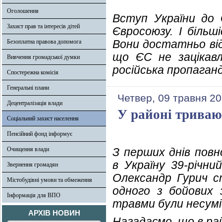
Оголошення
Вступ України до 
Захист прав та інтересів дітей
Євросоюзу. І більш
Вони достатньо від
Безоплатна правова допомога
що ЄС не зацікавл
Вивчення громадської думки
російська пропаганд
Спостережна комісія
Генеральні плани
Четвер, 09 травня 20
Децентралізація влади
У районі триваю
Соціальний захист населення
Пенсійний фонд інформує
Очищення влади
З перших днів пов
в Україну 39-річни
Звернення громадян
Олександр Гурич ст
Містобудівні умови та обмеження
одного з бойових 
Інформація для ВПО
травми були несумі
АРХІВ НОВИН
Нагадаємо, що в ра