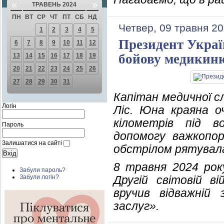
«
»
ТРАВЕНЬ 2024
ПН
ВТ
СР
ЧТ
ПТ
СБ
НД
Четвер, 09 травня 20
1
2
3
4
5
Президент Украї
6
7
8
9
10
11
12
бойову медикин
13
14
15
16
17
18
19
20
21
22
23
24
25
26
27
28
29
30
31
Капітан медичної с
Логін
Ліс. Юна краяна о
кілометрів під 
Пароль
допомогу важкопор
Залишатися на сайті
обстрілом рятувала
8 травня 2024 рок
Забули пароль?
Другій світовій в
Забули логін?
вручив відважній
заслуг».