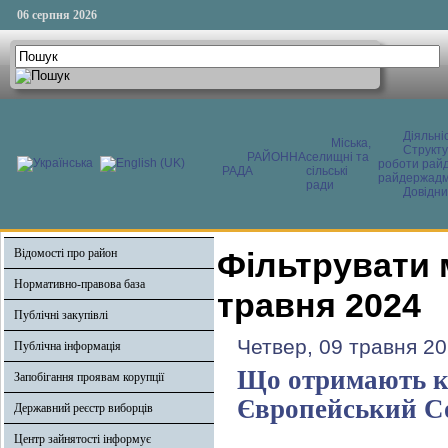
06 серпня 2026
Діяльні
Міська,
Структ
РАЙОННА
селищні та
роботи райд
РАДА
сільські
райдержадмі
ради
Довідни
Відомості про район
Фільтрувати 
Нормативно-правова база
травня 2024
Публічні закупівлі
Четвер, 09 травня 20
Публічна інформація
Що отримають кр
Запобігання проявам корупції
Європейський С
Державний реєстр виборців
Центр зайнятості інформує