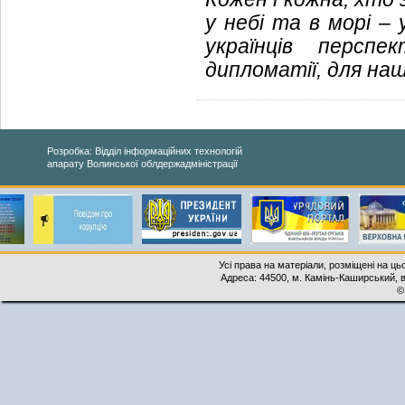
у небі та в морі –
українців персп
дипломатії, для на
Розробка: Відділ інформаційних технологій
апарату Волинської облдержадміністрації
Усі права на матеріали, розміщені на ць
Адреса: 44500, м. Камінь-Каширський, ву
©