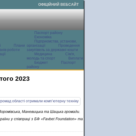
ОФІЦІЙНИЙ ВЕБСАЙТ
Паспорт району
Економіка
Підприємства, установи,
ї
Плани
організації
Проведення
анів роботи
закупівель за державні кошти
ції
Медицина
Сім'я,
молодь та спорт
Виплати
Бюджет
Паспорт
району
того 2023
 Поромівська, Маневицька та Шацька громади.
їни у співпраці з БФ «Favbet Foundation» та