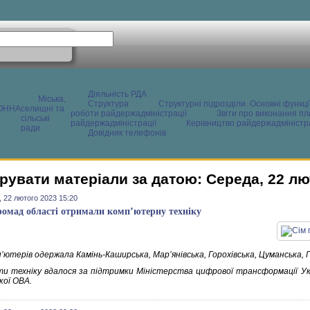
Діяльність РДА
Міська,
Структура
Структурні підрозділи. Основні функці
ОННА
селищні та
роботи райдержадміністрації
Звіти про виконання пл
сільські
райдержадміністрації
Керівництво райдержадміністра
ради
Довідник телефонів
рувати матеріали за датою: Середа, 22 лю
 22 лютого 2023 15:20
ромад області отримали комп’ютерну техніку
п’ютерів одержала Камінь-Каширська, Мар’янівська, Горохівська, Цуманська,
и техніку вдалося за підтримки Міністерства цифрової трансформації Укра
кої ОВА.