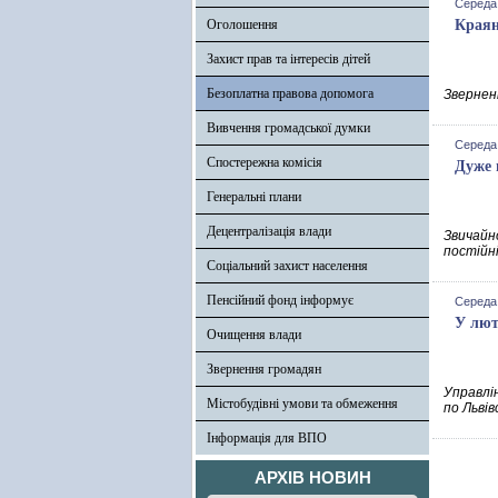
Середа,
Оголошення
Краян
Захист прав та інтересів дітей
Безоплатна правова допомога
Зверненн
Вивчення громадської думки
Середа,
Спостережна комісія
Дуже 
Генеральні плани
Децентралізація влади
Звичайн
постійн
Соціальний захист населення
Пенсійний фонд інформує
Середа,
У лют
Очищення влади
Звернення громадян
Управлі
Містобудівні умови та обмеження
по Льві
Інформація для ВПО
АРХІВ НОВИН