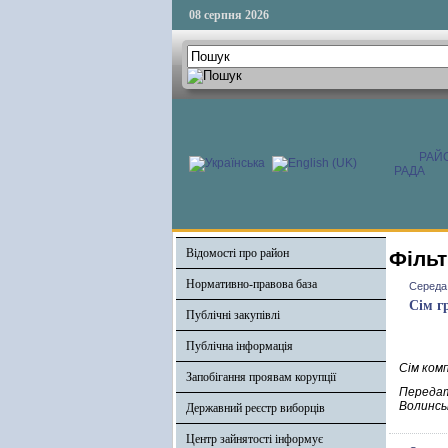
08 серпня 2026
РАЙ
РАДА
Відомості про район
Фільт
Нормативно-правова база
Середа,
Сім г
Публічні закупівлі
Публічна інформація
Сім ком
Запобігання проявам корупції
Передат
Волинсь
Державний реєстр виборців
Центр зайнятості інформує