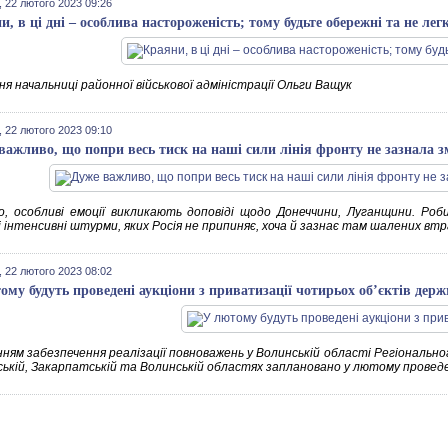
 22 лютого 2023 09:26
и, в ці дні – особлива настороженість; тому будьте обережні та не ле
я начальниці районної військової адміністрації Ольги Ващук
 22 лютого 2023 09:10
важливо, що попри весь тиск на наші сили лінія фронту не зазнала з
о, особливі емоції викликають доповіді щодо Донеччини, Луганщини. Р
і інтенсивні штурми, яких Росія не припиняє, хоча й зазнає там шалених вт
 22 лютого 2023 08:02
ому будуть проведені аукціони з приватизації чотирьох об’єктів дер
нням забезпечення реалізації повноважень у Волинській області Регіонально
вській, Закарпатській та Волинській областях заплановано у лютому проведен