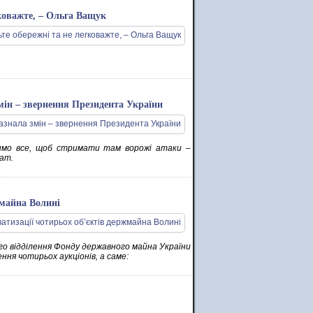
гковажте, – Ольга Ващук
мін – звернення Президента України
обимо все, щоб стримати там ворожі атаки –
рат.
жмайна Волині
го відділення Фонду державного майна України
ня чотирьох аукціонів, а саме: