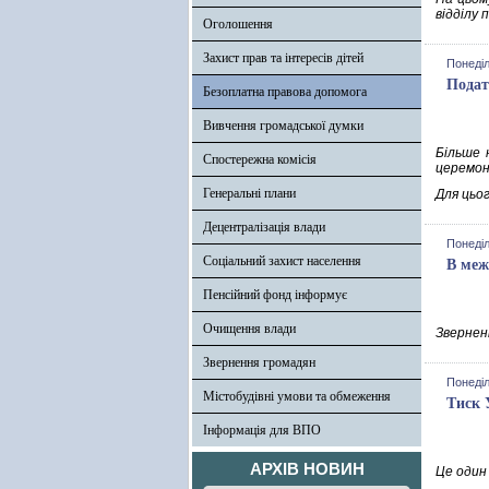
відділу по
Оголошення
Захист прав та інтересів дітей
Понеділ
Подат
Безоплатна правова допомога
Вивчення громадської думки
Більше 
Спостережна комісія
церемоні
Генеральні плани
Для цьо
Децентралізація влади
Понеділ
Соціальний захист населення
В меж
Пенсійний фонд інформує
Очищення влади
Зверненн
Звернення громадян
Понеділ
Містобудівні умови та обмеження
Тиск 
Інформація для ВПО
АРХІВ НОВИН
Це один 