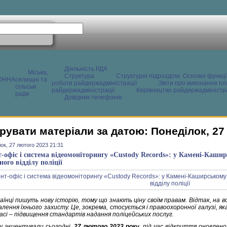
Діяльність РДА
Міська,
Структура
Структурні підрозділи. Основні функці
ОННА
селищні та
роботи райдержадміністрації
Звіти про виконання пл
сільські
райдержадміністрації
Керівництво райдержадміністра
ради
Довідник телефонів
рувати матеріали за датою: Понеділок, 27
ок, 27 лютого 2023 21:31
-офіс і система відеомоніторингу «Custody Records»: у Камені-Каш
ого відділу поліції
аїнці пишуть нову історію, тому що знають ціну своїм правам. Відтак, на в
лення їхнього захисту. Це, зокрема, стосується і правоохоронної галузі, я
асі – підвищення стандартів надання поліцейських послуг.
у акцентували сьогодні,
27 лютого 2023 року
, під час відкриття оновлен