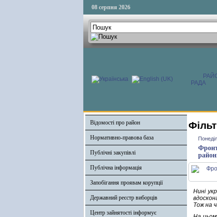
08 серпня 2026
РАЙ
РАДА
Відомості про район
Фільт
Нормативно-правова база
Понеділ
Фронт
Публічні закупівлі
районн
Публічна інформація
Запобігання проявам корупції
Нині укр
Державний реєстр виборців
вдоскона
Тож на ч
Центр зайнятості інформує
На цьом