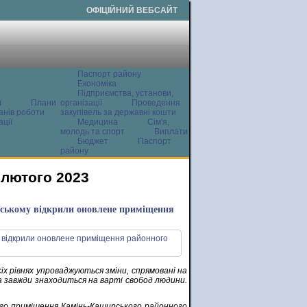
ОФІЦІЙНИЙ ВЕБСАЙТ
Паспорт району
Економіка
Підприємства, установи,
ї
Плани
організації
Проведення
анів роботи
закупівель за державні кошти
ції
Медицина
Сім'я,
молодь та спорт
Виплати
Бюджет
Паспорт
району
 лютого 2023
ирському відкрили оновлене приміщення
сіх рівнях упроваджуються зміни, спрямовані на
ка завжди знаходиться на варті свобод людини.
ого приміщення Камінь-Каширського районного