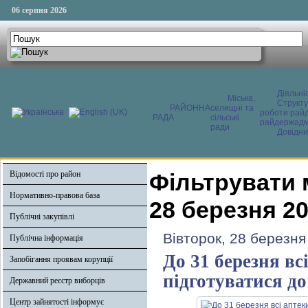
06 серпня 2026
Діяльні
Міська,
Структ
РАЙОННА
селищні та
роботи райд
РАДА
сільські
райдержадмі
ради
Довідни
Відомості про район
Фільтрувати 
Нормативно-правова база
28 березня 2
Публічні закупівлі
Вівторок, 28 березня
Публічна інформація
До 31 березня вс
Запобігання проявам корупції
підготуватися до
Державний реєстр виборців
Центр зайнятості інформує