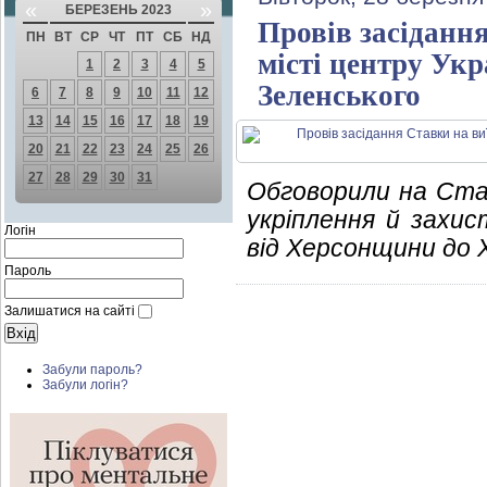
«
»
БЕРЕЗЕНЬ 2023
Провів засідання
ПН
ВТ
СР
ЧТ
ПТ
СБ
НД
місті центру Ук
1
2
3
4
5
Зеленського
6
7
8
9
10
11
12
13
14
15
16
17
18
19
20
21
22
23
24
25
26
27
28
29
30
31
Обговорили на Ста
укріплення й захи
Логін
від Херсонщини до 
Пароль
Залишатися на сайті
Забули пароль?
Забули логін?