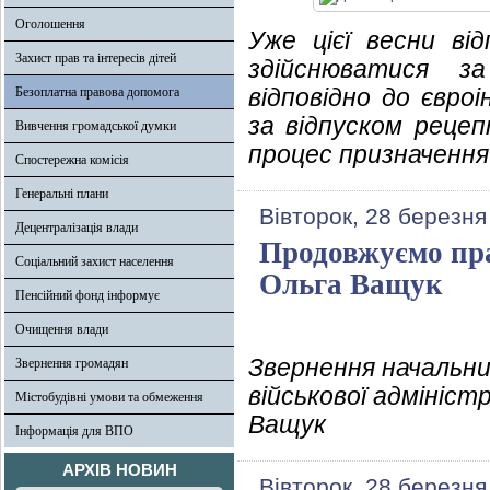
Оголошення
Уже цієї весни від
Захист прав та інтересів дітей
здійснюватися з
відповідно до євро
Безоплатна правова допомога
за відпуском рецеп
Вивчення громадської думки
процес призначення
Спостережна комісія
Генеральні плани
Вівторок, 28 березня
Децентралізація влади
Продовжуємо пра
Соціальний захист населення
Ольга Ващук
Пенсійний фонд інформує
Очищення влади
Звернення начальни
Звернення громадян
військової адмініст
Містобудівні умови та обмеження
Ващук
Інформація для ВПО
АРХІВ НОВИН
Вівторок, 28 березня