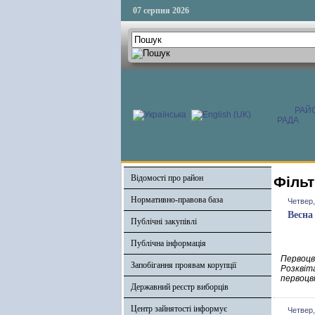
07 серпня 2026
РАЙ
РАДА
Відомості про район
Фільт
Нормативно-правова база
Четвер,
Весна 
Публічні закупівлі
Публічна інформація
Первоцв
Запобігання проявам корупції
Розквіт
первоцві
Державний реєстр виборців
Центр зайнятості інформує
Четвер,