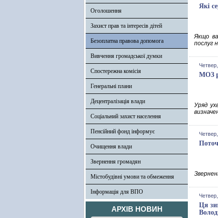
Які с
Оголошення
Захист прав та інтересів дітей
Якщо ва
Безоплатна правова допомога
послуг н
Вивчення громадської думки
Четвер,
Спостережна комісія
МОЗ р
Генеральні плани
Децентралізація влади
Уряд ух
визначе
Соціальний захист населення
Пенсійний фонд інформує
Четвер,
Поточ
Очищення влади
Звернення громадян
Зверненн
Містобудівні умови та обмеження
Інформація для ВПО
Четвер,
Ця зи
АРХІВ НОВИН
Волод