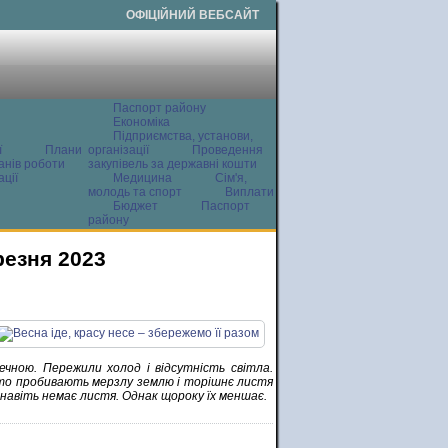
ОФІЦІЙНИЙ ВЕБСАЙТ
Паспорт району
Економіка
Підприємства, установи,
ї
Плани
організації
Проведення
анів роботи
закупівель за державні кошти
ції
Медицина
Сім'я,
молодь та спорт
Виплати
Бюджет
Паспорт
району
резня 2023
ечною. Пережили холод і відсутність світла.
ерто пробивають мерзлу землю і торішнє листя
 навіть немає листя. Однак щороку їх меншає.