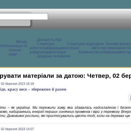
Діяльність РДА
Міська,
Структура
Структурні підрозділи. Основні функці
ОННА
селищні та
роботи райдержадміністрації
Звіти про виконання пл
сільські
райдержадміністрації
Керівництво райдержадміністра
ради
Довідник телефонів
рувати матеріали за датою: Четвер, 02 бе
 02 березня 2023 16:18
іде, красу несе – збережемо її разом
іти – як українці. Ми пережили зиму, яка здавалась надскладною і безкін
аємо, набираючись енергії перших сонячних променів і віри у перемогу. Вп
ти. Дивовижні рослини, які пристосувались цвісти тоді, коли на деревах ще
 02 березня 2023 14:07