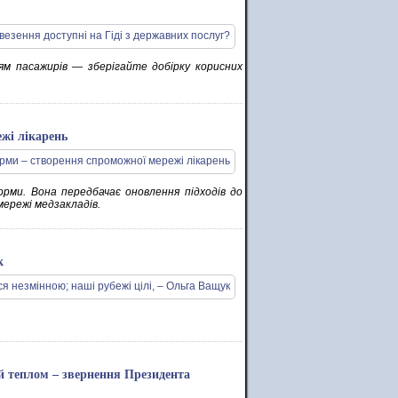
ям пасажирів — зберігайте добірку корисних
жі лікарень
рми. Вона передбачає оновлення підходів до
мережі медзакладів.
к
 й теплом – звернення Президента