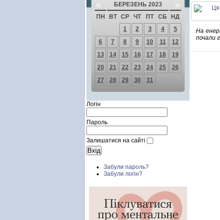
«
»
БЕРЕЗЕНЬ 2023
ПН
ВТ
СР
ЧТ
ПТ
СБ
НД
1
2
3
4
5
На енер
почали 
6
7
8
9
10
11
12
13
14
15
16
17
18
19
20
21
22
23
24
25
26
27
28
29
30
31
Логін
Пароль
Залишатися на сайті
Забули пароль?
Забули логін?