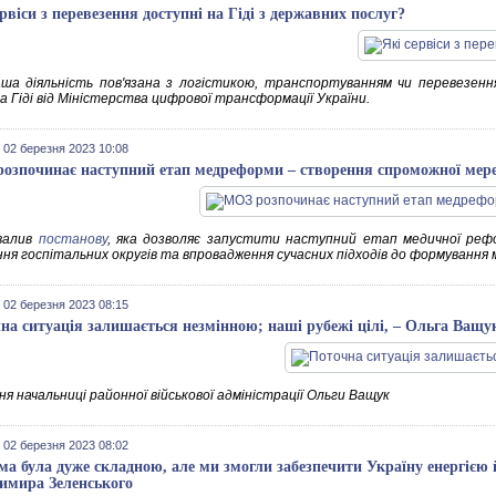
ервіси з перевезення доступні на Гіді з державних послуг?
ша діяльність пов'язана з логістикою, транспортуванням чи перевезенн
а Гіді від Міністерства цифрової трансформації України.
 02 березня 2023 10:08
озпочинає наступний етап медреформи – створення спроможної мере
валив
постанову
, яка дозволяє запустити наступний етап медичної рефо
ння госпітальних округів та впровадження сучасних підходів до формування 
 02 березня 2023 08:15
на ситуація залишається незмінною; наші рубежі цілі, – Ольга Ващу
я начальниці районної військової адміністрації Ольги Ващук
 02 березня 2023 08:02
ма була дуже складною, але ми змогли забезпечити Україну енергією
имира Зеленського